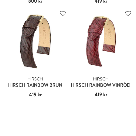
Pris
800 kr
:
800 kr
Pris
419 kr
:
419 kr
HIRSCH
HIRSCH
HIRSCH RAINBOW BRUN
HIRSCH RAINBOW VINRÖD
Pris
419 kr
:
419 kr
Pris
419 kr
:
419 kr