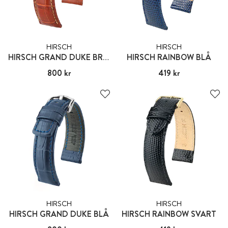
HIRSCH
HIRSCH
HIRSCH GRAND DUKE BRUN COGNAC
HIRSCH RAINBOW BLÅ
Pris
800 kr
:
800 kr
Pris
419 kr
:
419 kr
HIRSCH
HIRSCH
HIRSCH GRAND DUKE BLÅ
HIRSCH RAINBOW SVART