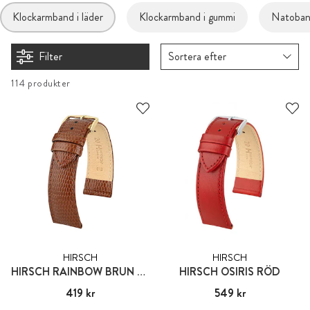
Klockarmband i läder
Klockarmband i gummi
Natoband
Filter
Sortera efter
114 produkter
HIRSCH
HIRSCH
HIRSCH RAINBOW BRUN COGNAC
HIRSCH OSIRIS RÖD
Pris
419 kr
:
419 kr
Pris
549 kr
:
549 kr