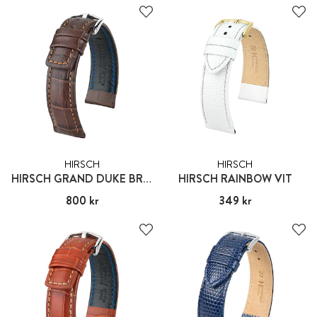
HIRSCH
HIRSCH
HIRSCH GRAND DUKE BRUN
HIRSCH RAINBOW VIT
Pris
800 kr
:
800 kr
Pris
349 kr
:
349 kr