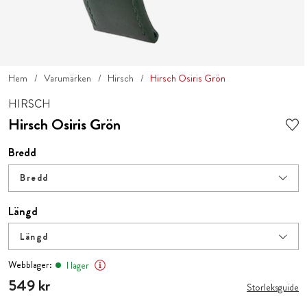
Hem
Varumärken
Hirsch
Hirsch Osiris Grön
HIRSCH
Hirsch Osiris Grön
Bredd
Bredd
Längd
Längd
Webblager:
I lager
Pris
549 kr
:
549 kr
Storleksguide