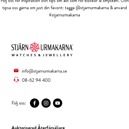
Följ oss för inspiration och tips om allt som rör klockor & smycken. Och
tipsa oss gärna om just din favorit: tagga @stjarnurmakarna & använd
#stjarnurmakarna
info@stjarnurmakarna.se
08-62 94 400
Följ oss:
Auktoriserad Återförsäljare