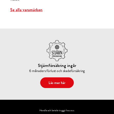
Se alla varumärken
Stjärnförsäkring ingår
6 månaders förlust och skadeförsäkring
Läs mer här
Handla och betala tryggt hos oss: