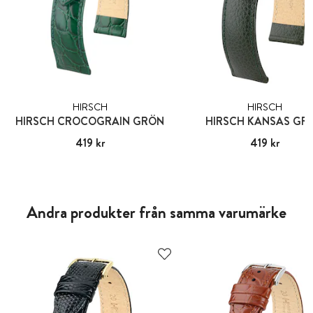
HIRSCH
HIRSCH
HIRSCH CROCOGRAIN GRÖN
HIRSCH KANSAS GR
Pris
419 kr
:
419 kr
Pris
419 kr
:
419 kr
Andra produkter från samma varumärke