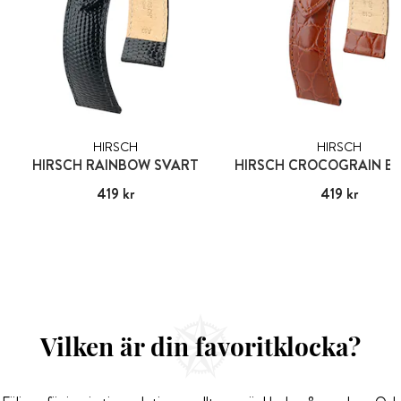
HIRSCH
HIRSCH
HIRSCH RAINBOW SVART
Pris
419 kr
:
419 kr
Pris
419 kr
:
419 kr
Vilken är din favoritklocka?