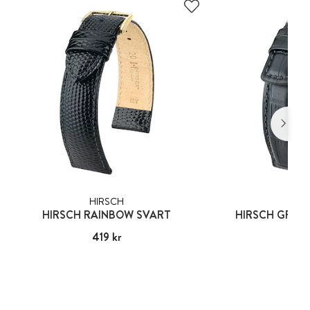
HIRSCH
HIR
HIRSCH RAINBOW SVART
HIRSCH GRAN
Pris
419 kr
:
419 kr
Pris
800
: