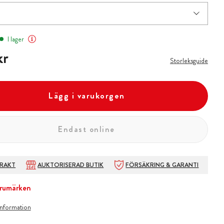
I lager
kr
kr
Storleksguide
Lägg i varukorgen
Endast online
FRAKT
AUKTORISERAD BUTIK
FÖRSÄKRING & GARANTI
rumärken
information