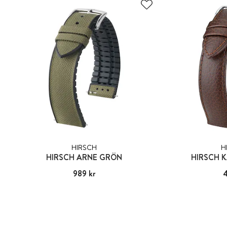
HIRSCH
H
HIRSCH ARNE GRÖN
HIRSCH 
Pris
989 kr
:
989 kr
Pri
4