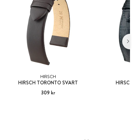
HIRSCH
HIR
HIRSCH TORONTO SVART
HIRSCH D
Pris
309 kr
:
309 kr
Pris
557
: