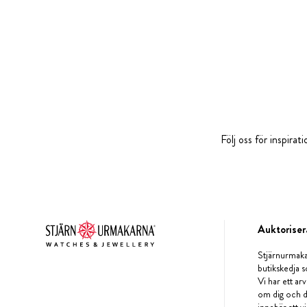
Följ oss för inspira
Auktoriser
Stjärnurmaka
butikskedja s
Vi har ett arv
om dig och d