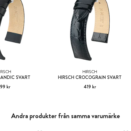
IRSCH
HIRSCH
CANDIC SVART
HIRSCH CROCOGRAIN SVART
99 kr
:
399 kr
Pris
419 kr
:
419 kr
Andra produkter från samma varumärke