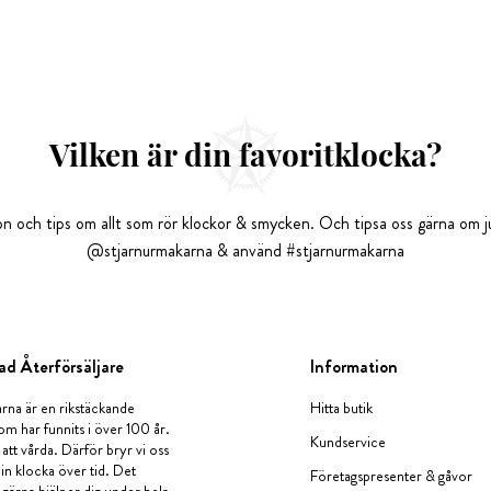
Vilken är din favoritklocka?
tion och tips om allt som rör klockor & smycken. Och tipsa oss gärna om ju
@stjarnurmakarna & använd #stjarnurmakarna
ad Återförsäljare
Information
rna är en rikstäckande
Hitta butik
om har funnits i över 100 år.
Kundservice
 att vårda. Därför bryr vi oss
in klocka över tid. Det
Företagspresenter & gåvor