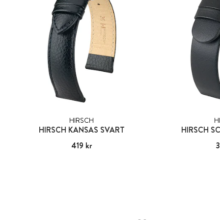
HIRSCH
H
HIRSCH KANSAS SVART
HIRSCH S
Pris
419 kr
:
419 kr
Pris
3