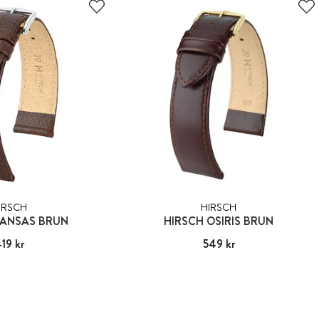
IRSCH
HIRSCH
KANSAS BRUN
HIRSCH OSIRIS BRUN
s
19 kr
:
419 kr
Pris
549 kr
:
549 kr