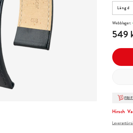
Längd
Webblager:
Pris
:
549 
549 
FRI 
Hirsch
Va
Leverantörs