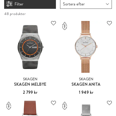
Filter
Sortera efter
48 produkter
SKAGEN
SKAGEN
SKAGEN MELBYE
SKAGEN ANITA
Pris
2 799 kr
:
2 799 kr
Pris
1 949 kr
:
1 949 kr