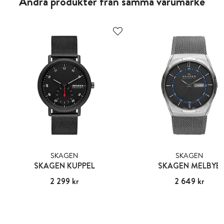
Andra produkter från samma varumärke
SKAGEN
SKAGEN
SKAGEN KUPPEL
SKAGEN MELBYE
Pris
2 299 kr
:
2 299 kr
Pris
2 649 kr
:
2 649 kr