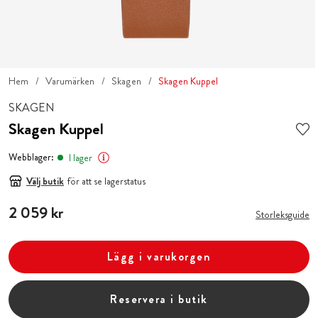
Hem
Varumärken
Skagen
Skagen Kuppel
SKAGEN
Skagen Kuppel
Webblager:
I lager
Välj butik
för att se lagerstatus
Pris
2 059 kr
:
2 059 kr
Storleksguide
Lägg i varukorgen
Reservera i butik