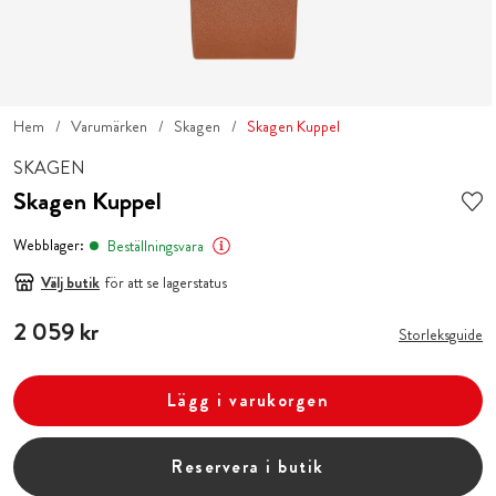
Hem
Varumärken
Skagen
Skagen Kuppel
SKAGEN
Skagen Kuppel
Webblager:
Beställningsvara
Välj butik
för att se lagerstatus
Pris
2 059 kr
:
2 059 kr
Storleksguide
Lägg i varukorgen
Reservera i butik