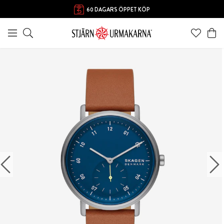
FRI FRAKT ÖVER 1000 KR
60 DAGARS ÖPPET KÖP