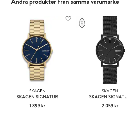
Andra produkter från samma varumärke
SKAGEN
SKAGEN
SKAGEN SIGNATUR
SKAGEN SIGNATU
Pris
1 899 kr
:
1 899 kr
Pris
2 059 kr
:
2 059 kr