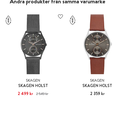
Andra produkter från samma varumärke
SKAGEN
SKAGEN
SKAGEN HOLST
SKAGEN HOLST
Nuvarande pris
2 499 kr
:
2 499 kr
Tidigare
Pris
2 359 kr
:
2 359 kr
2 549 kr
pris
:
2 549 kr