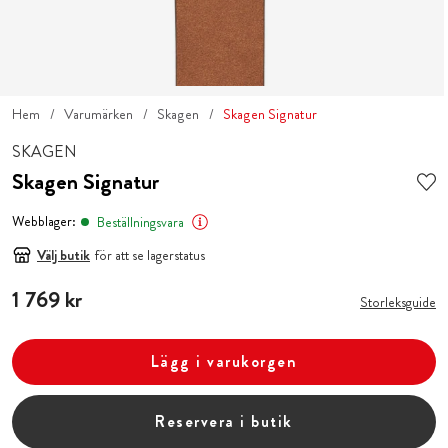
Hem
Varumärken
Skagen
Skagen Signatur
SKAGEN
Skagen Signatur
Webblager:
Beställningsvara
Välj butik
för att se lagerstatus
Pris
1 769 kr
:
1 769 kr
Storleksguide
Lägg i varukorgen
Reservera i butik