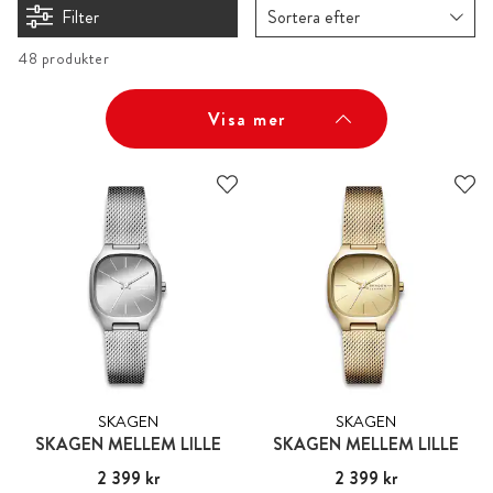
Filter
Sortera efter
48 produkter
Visa mer
SKAGEN
SKAGEN
SKAGEN MELLEM LILLE
SKAGEN MELLEM LILLE
Pris
2 399 kr
:
2 399 kr
Pris
2 399 kr
:
2 399 kr