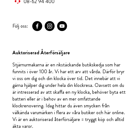
08-62 94 400
Följ oss:
Auktoriserad Återförsäljare
Stjärnurmakarna är en rikstäckande butikskedja som har
funnits i över 100 år. Vi har ett arv att vårda. Därför bryr
vi oss om dig och din klocka över tid. Det innebär att vi
gärna hjälper dig under hela din klockresa. Oavsett om du
är intresserad av att skaffa en ny klocka, behöver byta ett
batteri eller är i behov av en mer omfattande
klockrenovering. Idag hittar du även smycken från
välkända varumärken i flera av våra butiker och här online.
Vi är en auktoriserad återförsäljare = tryggt köp och alltid
äkta varor.