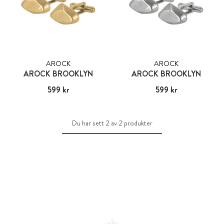
AROCK
AROCK
AROCK BROOKLYN
AROCK BROOKLYN
Pris
599 kr
:
599 kr
Pris
599 kr
:
599 kr
Du har sett 2 av 2 produkter