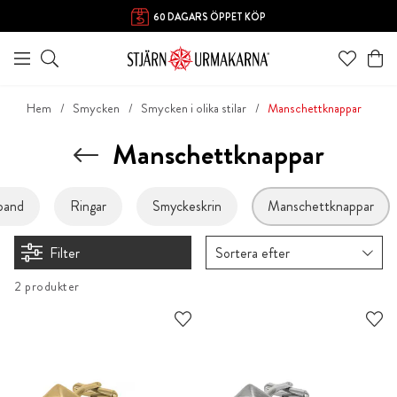
60 DAGARS ÖPPET KÖP
Hem
Smycken
Smycken i olika stilar
Manschettknappar
Manschettknappar
band
Ringar
Smyckeskrin
Manschettknappar
Filter
Sortera efter
2 produkter