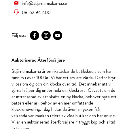
info@stjarnurmakarna.se
08-62 94 400
Följ oss:
Auktoriserad Återförsäljare
Stjärnurmakarna är en rikstäckande butikskedja som har
funnits i över 100 år. Vi har ett arv att vårda. Därför bryr
vi oss om dig och din klocka över tid. Det innebär att vi
gärna hjälper dig under hela din klockresa. Oavsett om du
är intresserad av att skaffa en ny klocka, behöver byta ett
batteri eller är i behov av en mer omfattande
klockrenovering. Idag hittar du även smycken från
välkända varumärken i flera av våra butiker och här online.
Vi är en auktoriserad återförsäljare = tryggt köp och alltid
äkta varor.