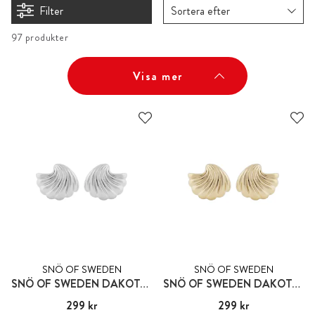
Filter
Sortera efter
97 produkter
Visa mer
SNÖ OF SWEDEN
SNÖ OF SWEDEN
SNÖ OF SWEDEN DAKOTA TWIST SMALL
SNÖ OF SWEDEN DAKOTA TWIST SMALL
Pris
299 kr
:
299 kr
Pris
299 kr
:
299 kr