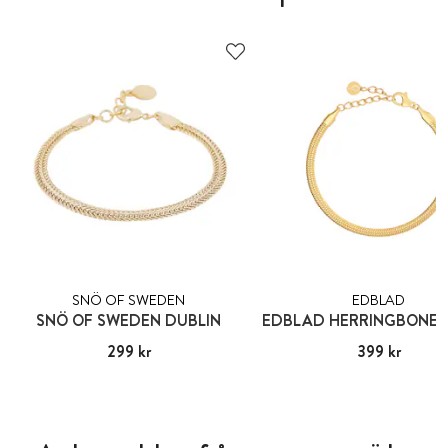
SNÖ OF SWEDEN
EDBLAD
SNÖ OF SWEDEN DUBLIN
Pris
299 kr
:
299 kr
Pris
399 kr
:
399 kr