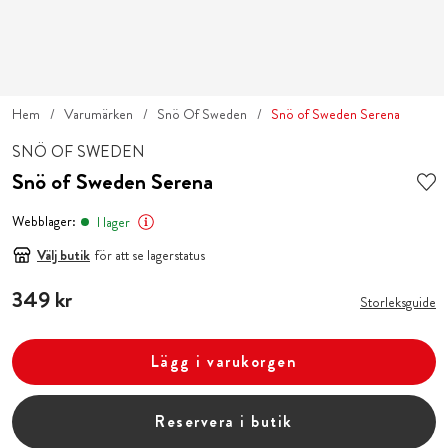
Hem
Varumärken
Snö Of Sweden
Snö of Sweden Serena
SNÖ OF SWEDEN
Snö of Sweden Serena
Webblager:
I lager
Välj butik
för att se lagerstatus
Pris
349 kr
:
349 kr
Storleksguide
Lägg i varukorgen
Reservera i butik