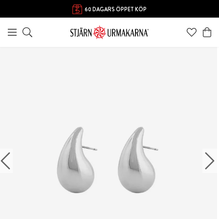
FRI FRAKT ÖVER 1000 KR
60 DAGARS ÖPPET KÖP