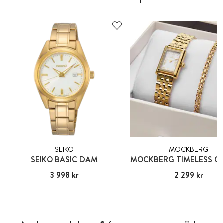
SEIKO
MOCKBERG
SEIKO BASIC DAM
Pris
3 998 kr
:
3 998 kr
Pris
2 299 kr
:
2 299 kr