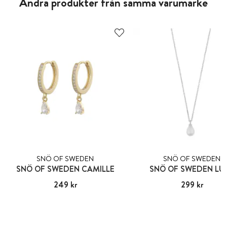
Andra produkter från samma varumärke
SNÖ OF SWEDEN
SNÖ OF SWEDEN
SNÖ OF SWEDEN CAMILLE
SNÖ OF SWEDEN LU
Pris
249 kr
:
249 kr
Pris
299 kr
:
299 kr