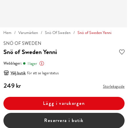
Hem
Varumärken
Snö Of Sweden
Snö of Sweden Yenni
SNÖ OF SWEDEN
Snö of Sweden Yenni
Webblager:
I lager
Välj butik
för att se lagerstatus
Pris
249 kr
:
249 kr
Storleksguide
Lägg i varukorgen
Reservera i butik