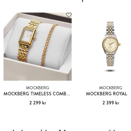
MOCKBERG
MOCKBERG
MOCKBERG TIMELESS COMBO GOLD
MOCKBERG ROYAL B
Pris
2 299 kr
:
2 299 kr
Pris
2 399 kr
:
2 399 kr