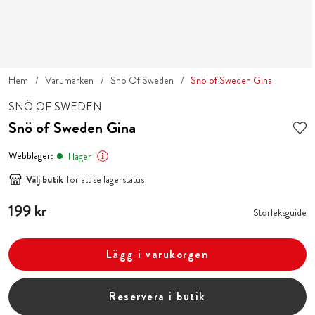
Hem
Varumärken
Snö Of Sweden
Snö of Sweden Gina
SNÖ OF SWEDEN
Snö of Sweden Gina
Webblager:
I lager
Välj butik
för att se lagerstatus
Pris
199 kr
:
199 kr
Storleksguide
Lägg i varukorgen
Reservera i butik