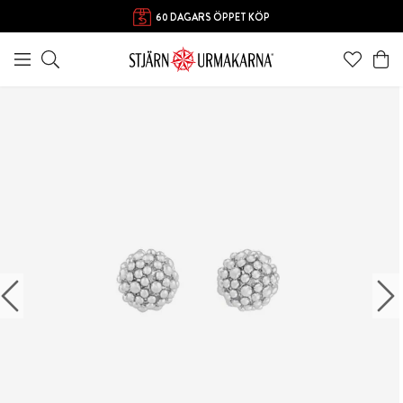
FRI FRAKT ÖVER 1000 KR
60 DAGARS ÖPPET KÖP