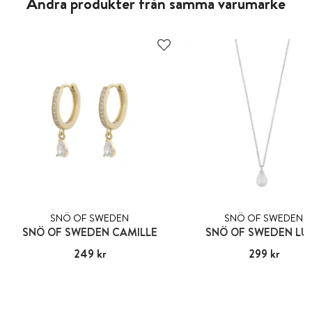
Andra produkter från samma varumärke
SNÖ OF SWEDEN
SNÖ OF SWEDEN
SNÖ OF SWEDEN CAMILLE
SNÖ OF SWEDEN LU
Pris
249 kr
:
249 kr
Pris
299 kr
:
299 kr