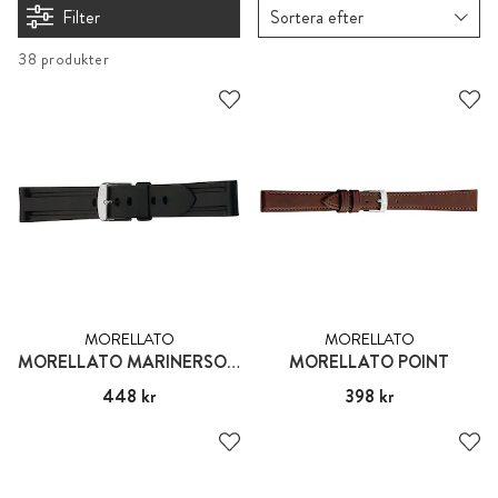
Filter
Sortera efter
38 produkter
MORELLATO
MORELLATO
MORELLATO MARINERSOFT RUBBER
MORELLATO POINT
Pris
448 kr
:
448 kr
Pris
398 kr
:
398 kr