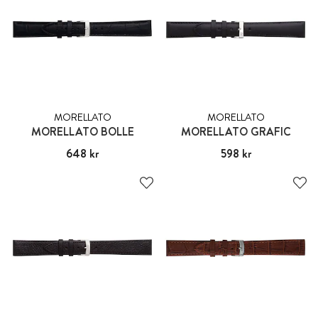
MORELLATO
MORELLATO
MORELLATO BOLLE
MORELLATO GRAFIC
Pris
648 kr
:
648 kr
Pris
598 kr
:
598 kr