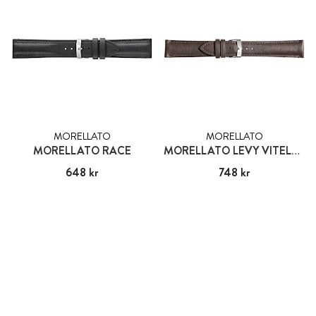
MORELLATO
MORELLATO
MORELLATO RACE
MORELLATO LEVY VITELLO
Pris
648 kr
:
648 kr
Pris
748 kr
:
748 kr