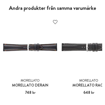
Andra produkter från samma varumärke
MORELLATO
MORELLATO
MORELLATO DERAIN
MORELLATO RAC
Pris
748 kr
:
748 kr
Pris
648 kr
:
648 kr