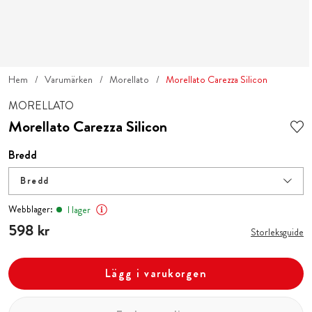
Hem
Varumärken
Morellato
Morellato Carezza Silicon
MORELLATO
Morellato Carezza Silicon
Bredd
Bredd
Webblager:
I lager
Pris
598 kr
:
598 kr
Storleksguide
Lägg i varukorgen