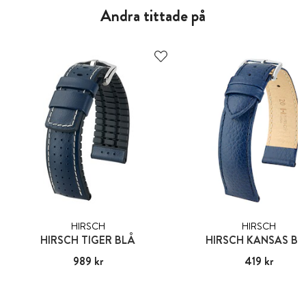
Andra tittade på
HIRSCH
HIRSCH
HIRSCH TIGER BLÅ
HIRSCH KANSAS BL
Pris
989 kr
:
989 kr
Pris
419 kr
:
419 kr