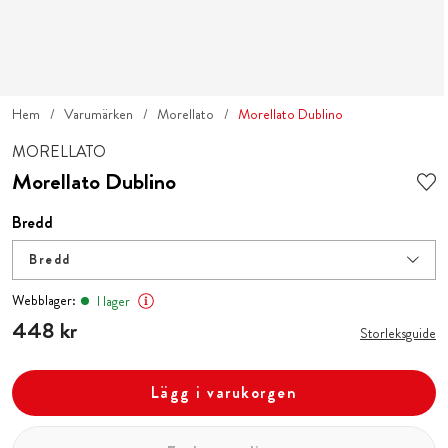
Hem
Varumärken
Morellato
Morellato Dublino
MORELLATO
Morellato Dublino
Bredd
Bredd
Webblager:
I lager
Pris
448 kr
:
448 kr
Storleksguide
Lägg i varukorgen