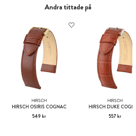
Andra tittade på
HIRSCH
HIRSCH
HIRSCH OSIRIS COGNAC
HIRSCH DUKE COGN
Pris
549 kr
:
549 kr
Pris
557 kr
:
557 kr