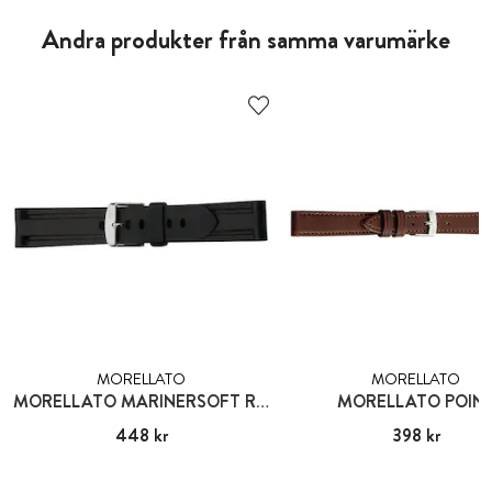
Andra produkter från samma varumärke
MORELLATO
MORELLATO
MORELLATO MARINERSOFT RUBBER
MORELLATO POIN
Pris
448 kr
:
448 kr
Pris
398 kr
:
398 kr