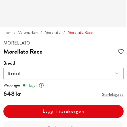
Hem
Varumärken
Morellato
Morellato Race
MORELLATO
Morellato Race
Bredd
Bredd
Webblager:
I lager
Pris
648 kr
:
648 kr
Storleksguide
Lägg i varukorgen