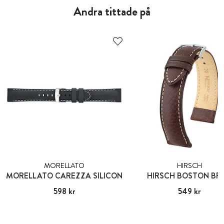
Andra tittade på
MORELLATO
HIRSCH
MORELLATO CAREZZA SILICON
HIRSCH BOSTON BR
Pris
598 kr
:
598 kr
Pris
549 kr
:
549 kr