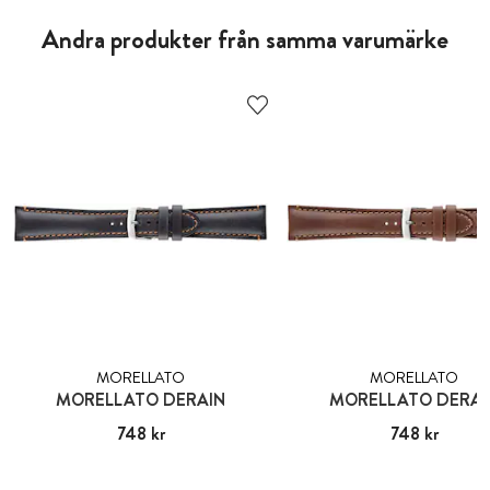
Andra produkter från samma varumärke
MORELLATO
MORELLATO
MORELLATO DERAIN
MORELLATO DERAI
Pris
748 kr
:
748 kr
Pris
748 kr
:
748 kr