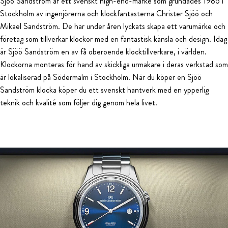
Sjöö Sandström är ett svenskt high-end-märke som grundades 1986 i
Stockholm av ingenjörerna och klockfantasterna Christer Sjöö och
Mikael Sandström. De har under åren lyckats skapa ett varumärke och
företag som tillverkar klockor med en fantastisk känsla och design. Idag
är Sjöö Sandström en av få oberoende klocktillverkare, i världen.
Klockorna monteras för hand av skickliga urmakare i deras verkstad som
är lokaliserad på Södermalm i Stockholm. När du köper en Sjöö
Sandström klocka köper du ett svenskt hantverk med en ypperlig
teknik och kvalité som följer dig genom hela livet.