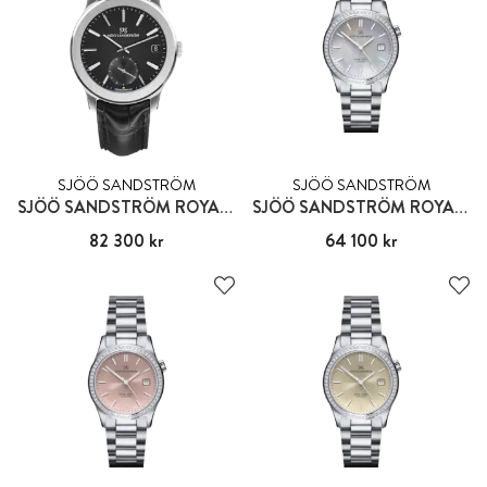
SJÖÖ SANDSTRÖM
SJÖÖ SANDSTRÖM
SJÖÖ SANDSTRÖM ROYAL CAPITAL
SJÖÖ SANDSTRÖM ROYAL STEEL CLASSIC
Pris
82 300 kr
:
82 300 kr
Pris
64 100 kr
:
64 100 kr