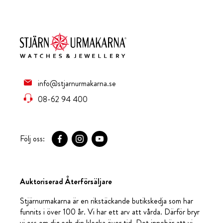
info@stjarnurmakarna.se
08-62 94 400
Följ oss:
Auktoriserad Återförsäljare
Stjärnurmakarna är en rikstäckande butikskedja som har
funnits i över 100 år. Vi har ett arv att vårda. Därför bryr
vi oss om dig och din klocka över tid. Det innebär att vi