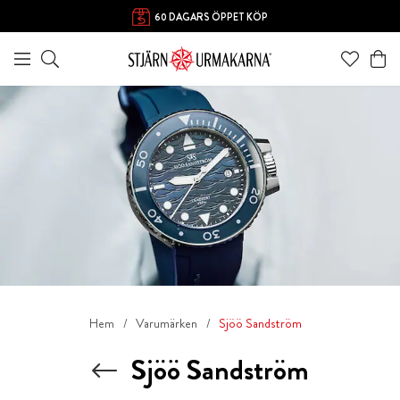
FRI FRAKT ÖVER 1000 KR
60 DAGARS ÖPPET KÖP
Hem
Varumärken
Sjöö Sandström
Sjöö Sandström