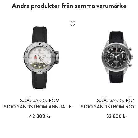
Andra produkter från samma varumärke
SJÖÖ SANDSTRÖM
SJÖÖ SANDSTRÖM
SJÖÖ SANDSTRÖM ANNUAL EDITION 2024
Pris
42 300 kr
:
42 300 kr
Pris
52 800 kr
:
52 800 kr