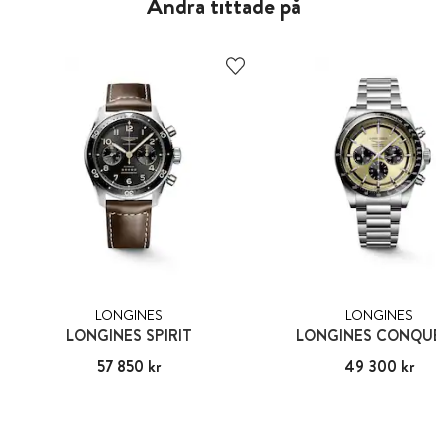
Andra tittade på
LONGINES
LONGINES
LONGINES SPIRIT
LONGINES CONQUE
Pris
57 850 kr
:
57 850 kr
Pris
49 300 kr
:
49 300 kr