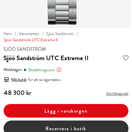
Hem
Varumärken
Sjöö Sandström
Sjöö Sandström UTC Extreme II
SJÖÖ SANDSTRÖM
Sjöö Sandström UTC Extreme II
Webblager:
Beställningsvara
Välj butik
för att se lagerstatus
Pris
48 300 kr
:
48 300 kr
Storleksguide
Lägg i varukorgen
Reservera i butik