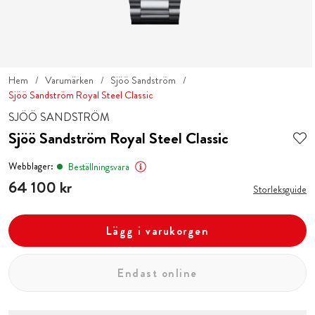
Hem
Varumärken
Sjöö Sandström
Sjöö Sandström Royal Steel Classic
SJÖÖ SANDSTRÖM
Sjöö Sandström Royal Steel Classic
Webblager:
Beställningsvara
Pris
64 100 kr
:
64 100 kr
Storleksguide
Lägg i varukorgen
Endast online