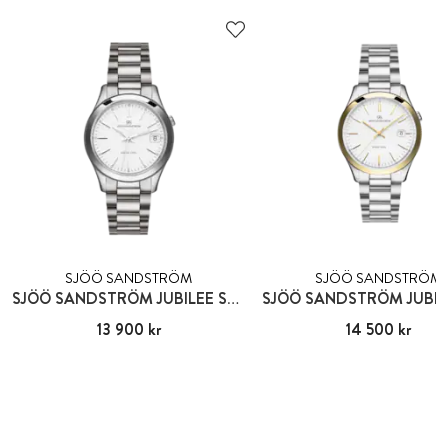
SJÖÖ SANDSTRÖM
SJÖÖ SANDSTRÖM
SJÖÖ SANDSTRÖM JUBILEE STEEL LADY
Pris
13 900 kr
:
13 900 kr
Pris
14 500 kr
:
14 500 kr