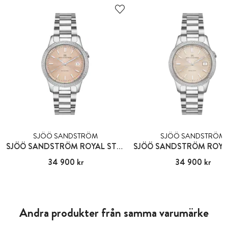
SJÖÖ SANDSTRÖM
SJÖÖ SANDSTRÖM
SJÖÖ SANDSTRÖM ROYAL STEEL CLASSIC
Pris
34 900 kr
:
34 900 kr
Pris
34 900 kr
:
34 900 kr
Andra produkter från samma varumärke