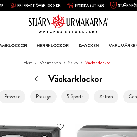
ÖP
FRI FRAKT ÖVER 1000 KR
FYSISKA BUTIKER
STJÄRNFÖ
AMKLOCKOR
HERRKLOCKOR
SMYCKEN
VARUMÄRKE
Hem
Varumärken
Seiko
Väckarklockor
Väckarklockor
Prospex
Presage
5 Sports
Astron
Con