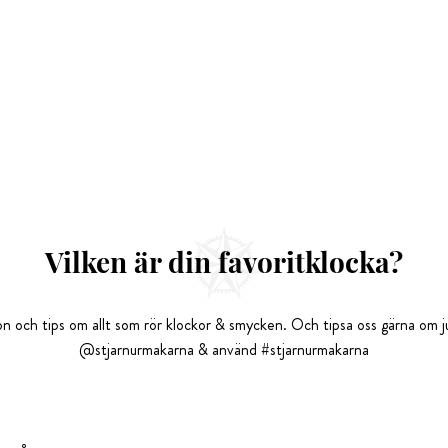
Vilken är din favoritklocka?
tion och tips om allt som rör klockor & smycken. Och tipsa oss gärna om ju
@stjarnurmakarna & använd #stjarnurmakarna