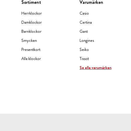
Sortiment
Varumärken
Herrklockor
Casio
Damklockor
Certina
Barnklockor
Gant
Smycken
Longines
Presentkort
Seiko
Alla klockor
Tissot
Se alla varumärken