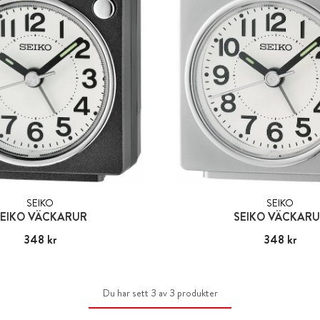
SEIKO
SEIKO
EIKO VÄCKARUR
SEIKO VÄCKAR
Pris
348 kr
:
348 kr
Pris
348 kr
:
348 kr
Du har sett 3 av 3 produkter