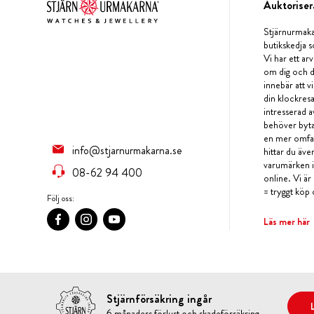
Auktoriser
Stjärnurmaka
butikskedja s
Vi har ett arv
om dig och d
innebär att v
din klockres
intresserad a
behöver byta 
en mer omfat
info@stjarnurmakarna.se
hittar du äv
varumärken i 
08-62 94 400
online. Vi är
= tryggt köp 
Följ oss:
Läs mer här
Stjärnförsäkring ingår
6 månaders förlust och skadeförsäkring