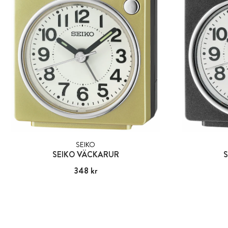
SEIKO
SEIKO VÄCKARUR
S
Pris
348 kr
:
348 kr