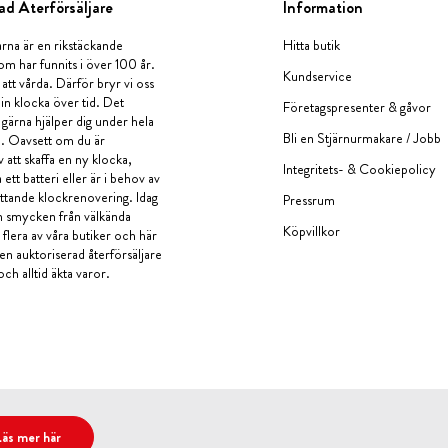
ad Återförsäljare
Information
rna är en rikstäckande
Hitta butik
om har funnits i över 100 år.
Kundservice
 att vårda. Därför bryr vi oss
in klocka över tid. Det
Företagspresenter & gåvor
i gärna hjälper dig under hela
Bli en Stjärnurmakare / Jobb
a. Oavsett om du är
v att skaffa en ny klocka,
Integritets- & Cookiepolicy
ett batteri eller är i behov av
tande klockrenovering. Idag
Pressrum
en smycken från välkända
Köpvillkor
flera av våra butiker och här
 en auktoriserad återförsäljare
och alltid äkta varor.
Läs mer här