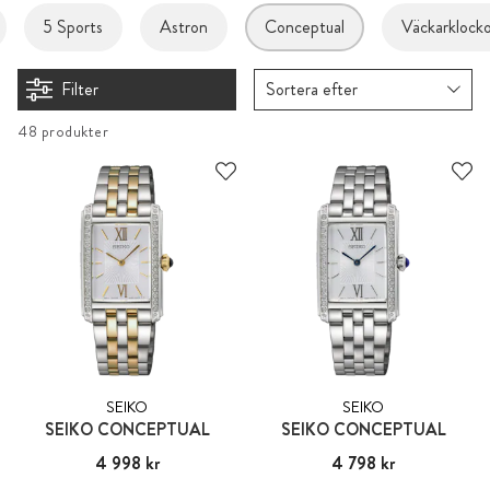
5 Sports
Astron
Conceptual
Väckarklock
Filter
Sortera efter
48 produkter
SEIKO
SEIKO
SEIKO CONCEPTUAL
SEIKO CONCEPTUAL
Pris
4 998 kr
:
4 998 kr
Pris
4 798 kr
:
4 798 kr