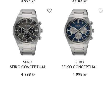
Pris
3 998 kr
:
3 998 kr
Pris
3 043 kr
:
3 043 kr
SEIKO
SEIKO
SEIKO CONCEPTUAL
SEIKO CONCEPTUAL
Pris
4 998 kr
:
4 998 kr
Pris
4 998 kr
:
4 998 kr