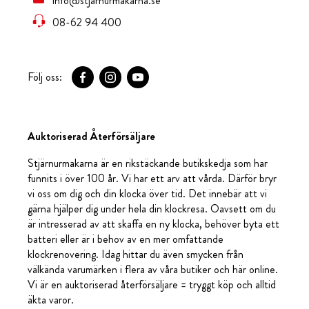
info@stjarnurmakarna.se
08-62 94 400
Följ oss:
Auktoriserad Återförsäljare
Stjärnurmakarna är en rikstäckande butikskedja som har
funnits i över 100 år. Vi har ett arv att vårda. Därför bryr
vi oss om dig och din klocka över tid. Det innebär att vi
gärna hjälper dig under hela din klockresa. Oavsett om du
är intresserad av att skaffa en ny klocka, behöver byta ett
batteri eller är i behov av en mer omfattande
klockrenovering. Idag hittar du även smycken från
välkända varumärken i flera av våra butiker och här online.
Vi är en auktoriserad återförsäljare = tryggt köp och alltid
äkta varor.