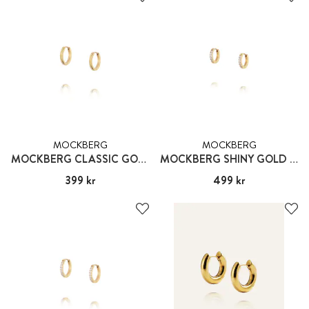
MOCKBERG
MOCKBERG
MOCKBERG CLASSIC GOLD HOOPS MEDIUM
MOCKBERG SHINY GOLD HOPPS SMALL
Pris
399 kr
:
399 kr
Pris
499 kr
:
499 kr