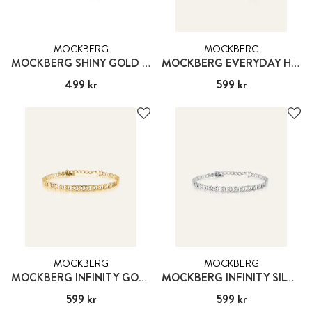
MOCKBERG
MOCKBERG
MOCKBERG SHINY GOLD HOPPS MEDIUM
MOCKBERG EVERYDAY HOOPS GOLD
Pris
499 kr
:
499 kr
Pris
599 kr
:
599 kr
MOCKBERG
MOCKBERG
MOCKBERG INFINITY GOLD BRACELET
MOCKBERG INFINITY SILVER BRACELET
Pris
599 kr
:
599 kr
Pris
599 kr
:
599 kr