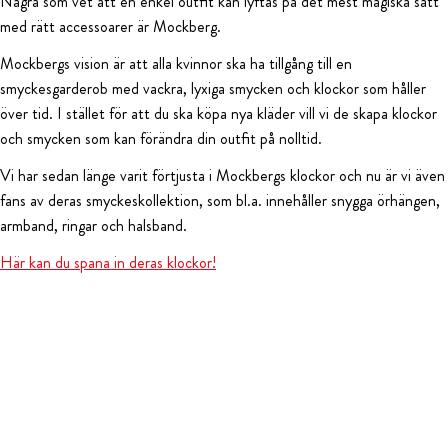
Några som vet att en enkel outfit kan lyftas på det mest magiska sätt
med rätt accessoarer är Mockberg.
Mockbergs vision är att alla kvinnor ska ha tillgång till en
smyckesgarderob med vackra, lyxiga smycken och klockor som håller
över tid. I stället för att du ska köpa nya kläder vill vi de skapa klockor
och smycken som kan förändra din outfit på nolltid.
Vi har sedan länge varit förtjusta i Mockbergs klockor och nu är vi även
fans av deras smyckeskollektion, som bl.a. innehåller snygga örhängen,
armband, ringar och halsband.
Här kan du spana in deras klockor!