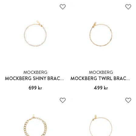
MOCKBERG
MOCKBERG
MOCKBERG SHINY BRACELET MEDIUM
MOCKBERG TWIRL BRACELET GOLD
Pris
699 kr
:
699 kr
Pris
499 kr
:
499 kr