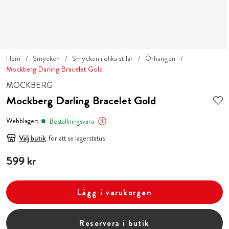
Hem
Smycken
Smycken i olika stilar
Örhängen
Mockberg Darling Bracelet Gold
MOCKBERG
Mockberg Darling Bracelet Gold
Webblager:
Beställningsvara
Välj butik
för att se lagerstatus
Pris
599 kr
:
599 kr
Lägg i varukorgen
Reservera i butik