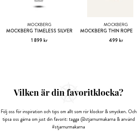
MOCKBERG
MOCKBERG
MOCKBERG TIMELESS SILVER
Pris
1 899 kr
:
1 899 kr
Pris
499 kr
:
499 kr
Vilken är din favoritklocka?
Följ oss för inspiration och tips om allt som rör klockor & smycken. Och
tipsa oss gärna om just din favorit: tagga @stjarnurmakarna & använd
#stjarnurmakarna