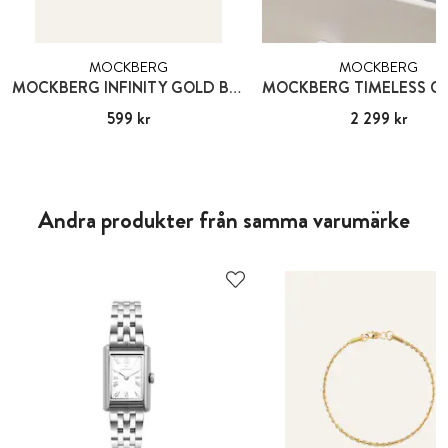
MOCKBERG
MOCKBERG
MOCKBERG INFINITY GOLD BRACELET
Pris
599 kr
:
599 kr
Pris
2 299 kr
:
2 299 kr
Andra produkter från samma varumärke