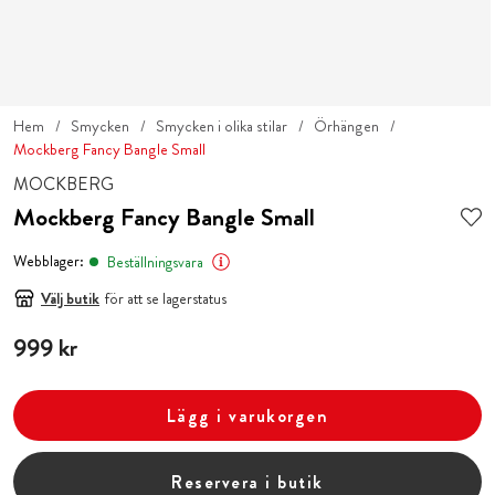
Hem
Smycken
Smycken i olika stilar
Örhängen
Mockberg Fancy Bangle Small
MOCKBERG
Mockberg Fancy Bangle Small
Webblager:
Beställningsvara
Välj butik
för att se lagerstatus
Pris
999 kr
:
999 kr
Lägg i varukorgen
Reservera i butik