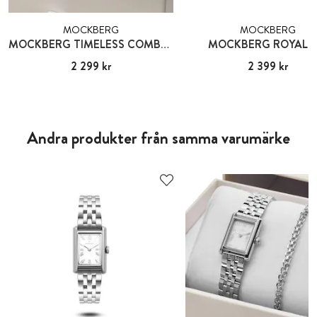
MOCKBERG
MOCKBERG
MOCKBERG TIMELESS COMBO GOLD
MOCKBERG ROYAL B
Pris
2 299 kr
:
2 299 kr
Pris
2 399 kr
:
2 399 kr
Andra produkter från samma varumärke