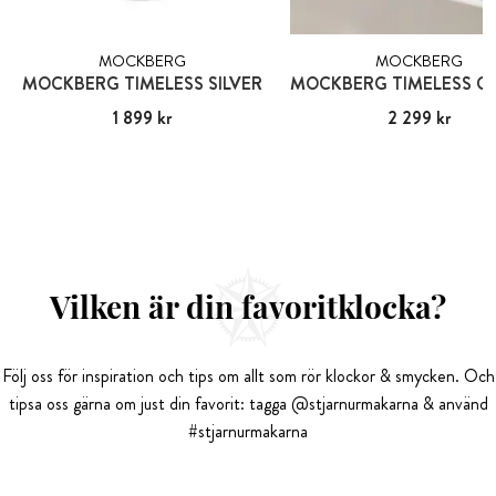
MOCKBERG
MOCKBERG
MOCKBERG TIMELESS SILVER
Pris
1 899 kr
:
1 899 kr
Pris
2 299 kr
:
2 299 kr
Vilken är din favoritklocka?
Följ oss för inspiration och tips om allt som rör klockor & smycken. Och
tipsa oss gärna om just din favorit: tagga @stjarnurmakarna & använd
#stjarnurmakarna