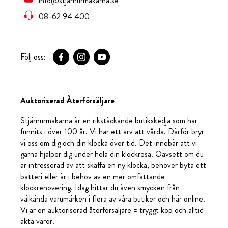
info@stjarnurmakarna.se
08-62 94 400
Följ oss:
Auktoriserad Återförsäljare
Stjärnurmakarna är en rikstäckande butikskedja som har
funnits i över 100 år. Vi har ett arv att vårda. Därför bryr
vi oss om dig och din klocka över tid. Det innebär att vi
gärna hjälper dig under hela din klockresa. Oavsett om du
är intresserad av att skaffa en ny klocka, behöver byta ett
batteri eller är i behov av en mer omfattande
klockrenovering. Idag hittar du även smycken från
välkända varumärken i flera av våra butiker och här online.
Vi är en auktoriserad återförsäljare = tryggt köp och alltid
äkta varor.