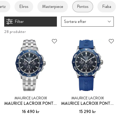
rtz
Eliros
Masterpiece
Pontos
Fiaba
Filter
Sortera efter
28 produkter
MAURICE LACROIX
MAURICE LACROIX
MAURICE LACROIX PONTOS
MAURICE LACROIX PONTOS
Pris
16 490 kr
:
16 490 kr
Pris
15 290 kr
:
15 290 kr