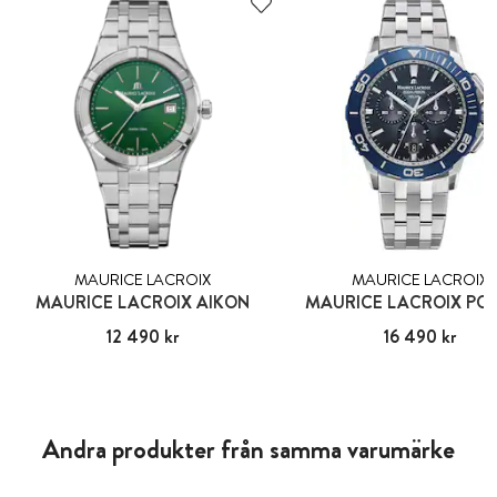
MAURICE LACROIX
MAURICE LACROIX
MAURICE LACROIX AIKON
MAURICE LACROIX PO
Pris
12 490 kr
:
12 490 kr
Pris
16 490 kr
:
16 490 kr
Andra produkter från samma varumärke