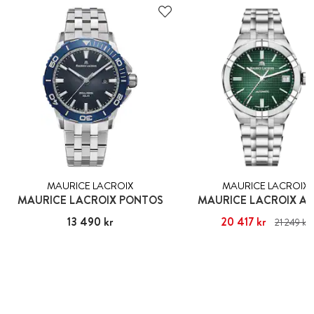
MAURICE LACROIX
MAURICE LACROIX
MAURICE LACROIX PONTOS
MAURICE LACROIX AI
Pris
13 490 kr
:
13 490 kr
Nuvarande pris
20 417 kr
:
20 417 kr
T
21 249 kr
pris
:
21 249 kr