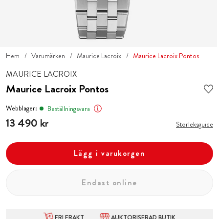
Hem
Varumärken
Maurice Lacroix
Maurice Lacroix Pontos
MAURICE LACROIX
Maurice Lacroix Pontos
Webblager:
Beställningsvara
Pris
13 490 kr
:
13 490 kr
Storleksguide
Lägg i varukorgen
Endast online
FRI FRAKT
AUKTORISERAD BUTIK