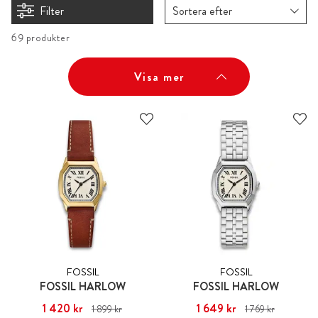
Filter
Sortera efter
69 produkter
Visa mer
FOSSIL
FOSSIL
FOSSIL HARLOW
FOSSIL HARLOW
1 420 kr
Nuvarande pris
:
1 649 kr
Nuvarande pris
:
1 899 kr
1 769 kr