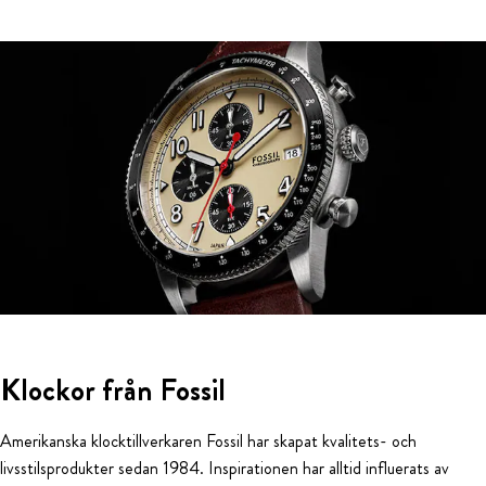
Klockor från Fossil
Amerikanska klocktillverkaren Fossil har skapat kvalitets- och
livsstilsprodukter sedan 1984. Inspirationen har alltid influerats av