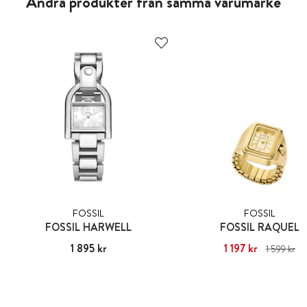
Andra produkter från samma varumärke
FOSSIL
FOSSIL
FOSSIL HARWELL
FOSSIL RAQUEL
Pris
1 895 kr
:
1 895 kr
Nuvarande pris
1 197 kr
:
1 197 kr
Ti
1 599 kr
pris
:
1 599 kr