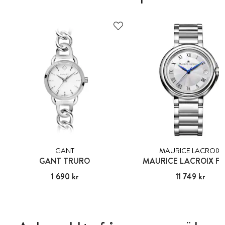
GANT
MAURICE LACROIX
GANT TRURO
MAURICE LACROIX FI
Pris
1 690 kr
:
1 690 kr
Pris
11 749 kr
:
11 749 kr