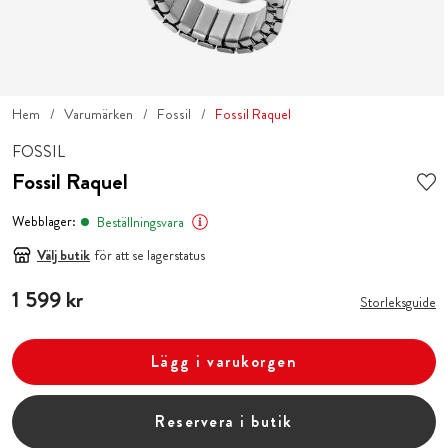
Hem
Varumärken
Fossil
Fossil Raquel
FOSSIL
Fossil Raquel
Webblager:
Beställningsvara
Välj butik
för att se lagerstatus
Pris
1 599 kr
:
1 599 kr
Storleksguide
Lägg i varukorgen
Reservera i butik