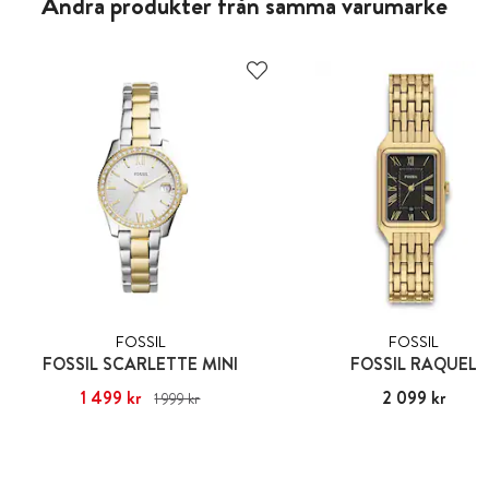
Andra produkter från samma varumärke
FOSSIL
FOSSIL
FOSSIL SCARLETTE MINI
FOSSIL RAQUEL
Nuvarande pris
1 499 kr
:
1 499 kr
Tidigare
Pris
2 099 kr
:
2 099 kr
1 999 kr
pris
:
1 999 kr