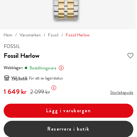
Hem
Varumärken
Fossil
Fossil Harlow
FOSSIL
Fossil Harlow
Webblager:
Beställningsvara
Välj butik
för att se lagerstatus
Nuvarande pris
1 649 kr
:
1 649 kr
Tidigare pris
:
2 099 kr
2 099 kr
Storleksguide
Lägg i varukorgen
Reservera i butik