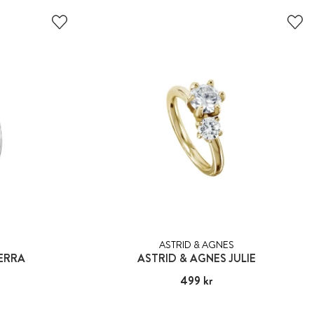
ASTRID & AGNES
IERRA
ASTRID & AGNES JULIE
Pris
499 kr
:
499 kr