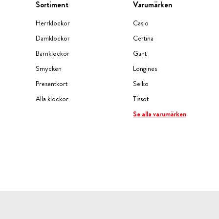
Sortiment
Varumärken
Herrklockor
Casio
Damklockor
Certina
Barnklockor
Gant
Smycken
Longines
Presentkort
Seiko
Alla klockor
Tissot
Se alla varumärken