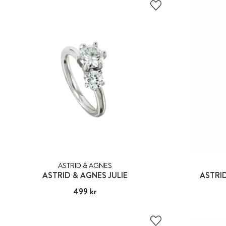
ASTRID & AGNES
ASTRID & AGNES JULIE
ASTRI
Pris
499 kr
:
499 kr