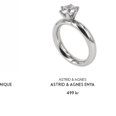
ASTRID & AGNES
NIQUE
ASTRID & AGNES ENYA
Pris
499 kr
:
499 kr