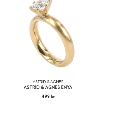
ASTRID & AGNES
ASTRID & AGNES ENYA
Pris
499 kr
:
499 kr