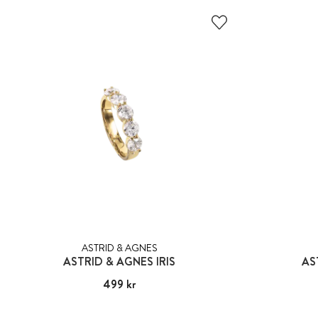
ASTRID & AGNES
ASTRID & AGNES IRIS
AS
Pris
499 kr
:
499 kr