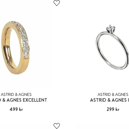
ASTRID & AGNES
ASTRID & AGNES
D & AGNES EXCELLENT
ASTRID & AGNES 
Pris
499 kr
:
499 kr
Pris
299 kr
:
299 kr