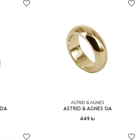
ASTRID & AGNES
IDA
ASTRID & AGNES SIA
Pris
449 kr
:
449 kr