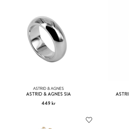
ASTRID & AGNES
ASTRID & AGNES SIA
ASTR
Pris
449 kr
:
449 kr