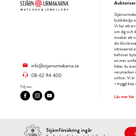
Auktoriser
Stjärnurmaka
butikskedja s
Vi har ett arv
om dig och d
innebär att v
din klockres
intresserad a
behöver byta 
en mer omfat
info@stjarnurmakarna.se
hittar du äv
varumärken i 
08-62 94 400
online. Vi är
= tryggt köp 
Följ oss:
Läs mer här
Stjärnförsäkring ingår