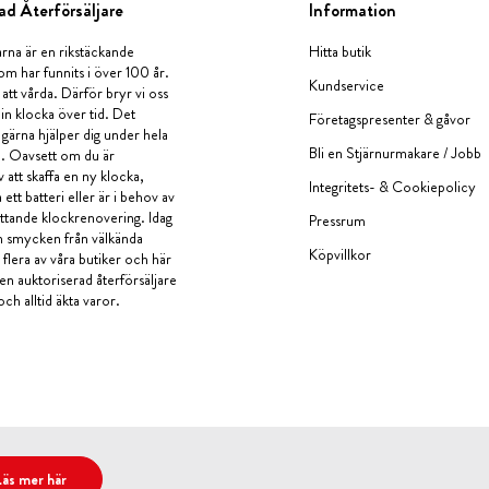
ad Återförsäljare
Information
rna är en rikstäckande
Hitta butik
om har funnits i över 100 år.
Kundservice
 att vårda. Därför bryr vi oss
in klocka över tid. Det
Företagspresenter & gåvor
i gärna hjälper dig under hela
Bli en Stjärnurmakare / Jobb
a. Oavsett om du är
v att skaffa en ny klocka,
Integritets- & Cookiepolicy
ett batteri eller är i behov av
tande klockrenovering. Idag
Pressrum
en smycken från välkända
Köpvillkor
flera av våra butiker och här
 en auktoriserad återförsäljare
och alltid äkta varor.
Läs mer här