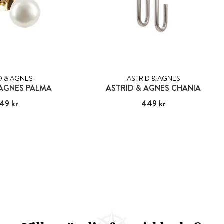
D & AGNES
ASTRID & AGNES
 AGNES PALMA
ASTRID & AGNES CHANIA
49 kr
:
349 kr
Pris
449 kr
:
449 kr