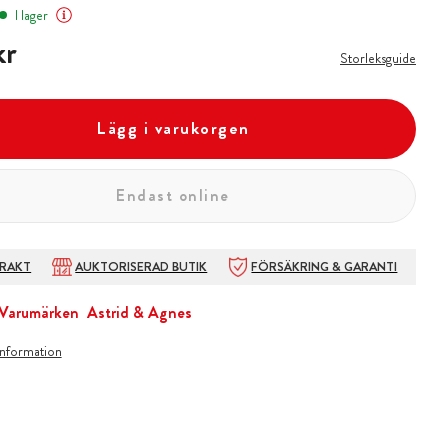
I lager
kr
kr
Storleksguide
Lägg i varukorgen
Endast online
FRAKT
AUKTORISERAD BUTIK
FÖRSÄKRING & GARANTI
Varumärken
Astrid & Agnes
information