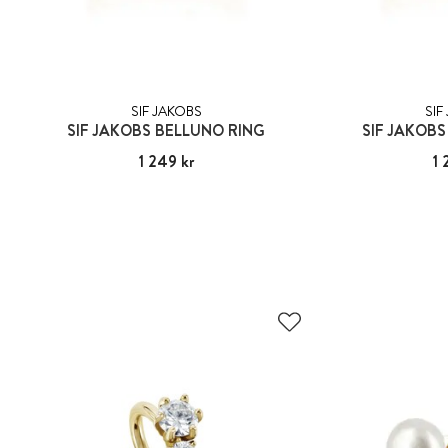
SIF JAKOBS
SIF
SIF JAKOBS BELLUNO RING
SIF JAKOBS
Pris
1 249 kr
:
1 249 kr
Pris
1 