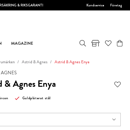
RSÄKRING & RIKSGARANTI
Kundservice
Företag
N
MAGAZINE
rumärken
Astrid & Agnes
Astrid & Agnes Enya
& AGNES
d & Agnes Enya
ircon
Guldpläterat stål
k