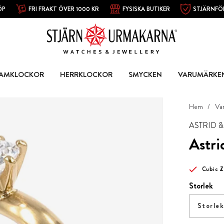
ÖP
FRI FRAKT ÖVER 1000 KR
FYSISKA BUTIKER
STJÄRNFÖ
AMKLOCKOR
HERRKLOCKOR
SMYCKEN
VARUMÄRKE
Hem
Va
ASTRID 
Astri
Cubic Z
Storlek
Storle