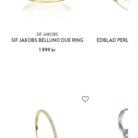
SIF JAKOBS
EDB
SIF JAKOBS BELLUNO DUE RING
Pris
1 999 kr
:
1 999 kr
Pris
449
: