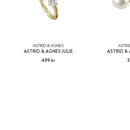
ASTRID & AGNES
ASTRI
ASTRID & AGNES JULIE
ASTRID &
Pris
499 kr
:
499 kr
Pris
3