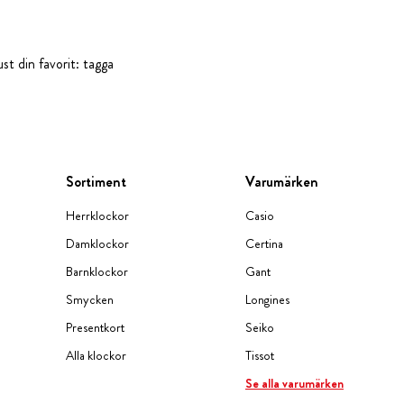
st din favorit: tagga
Sortiment
Varumärken
Herrklockor
Casio
Damklockor
Certina
Barnklockor
Gant
Smycken
Longines
Presentkort
Seiko
Alla klockor
Tissot
Se alla varumärken