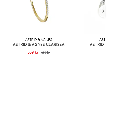
ASTRID & AGNES
ASTRID 
ASTRID & AGNES CLARISSA
ASTRID & A
Nuvarande pris
559 kr
:
559 kr
Tidigare pris
:
Pris
499
:
639 kr
639 kr