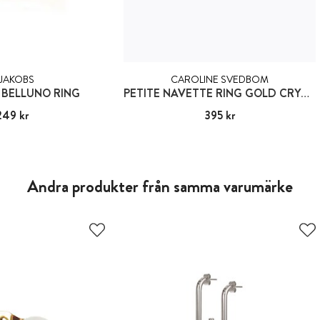
 JAKOBS
CAROLINE SVEDBOM
 BELLUNO RING
PETITE NAVETTE RING GOLD CRYSTAL
249 kr
:
1 249 kr
Pris
395 kr
:
395 kr
Andra produkter från samma varumärke