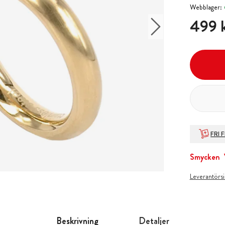
Webblager:
Pris
:
499 
499 
FRI 
Smycken
Leverantörs
Beskrivning
Detaljer