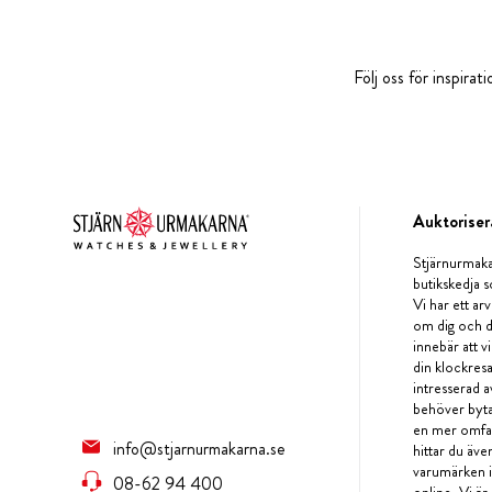
Följ oss för inspira
Auktoriser
Stjärnurmaka
butikskedja s
Vi har ett arv
om dig och d
innebär att v
din klockres
intresserad a
behöver byta 
en mer omfat
info@stjarnurmakarna.se
hittar du äv
varumärken i 
08-62 94 400