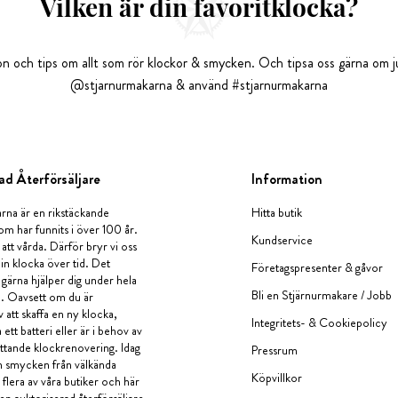
Vilken är din favoritklocka?
tion och tips om allt som rör klockor & smycken. Och tipsa oss gärna om ju
@stjarnurmakarna & använd #stjarnurmakarna
ad Återförsäljare
Information
rna är en rikstäckande
Hitta butik
om har funnits i över 100 år.
Kundservice
 att vårda. Därför bryr vi oss
in klocka över tid. Det
Företagspresenter & gåvor
i gärna hjälper dig under hela
Bli en Stjärnurmakare / Jobb
a. Oavsett om du är
v att skaffa en ny klocka,
Integritets- & Cookiepolicy
ett batteri eller är i behov av
tande klockrenovering. Idag
Pressrum
en smycken från välkända
Köpvillkor
flera av våra butiker och här