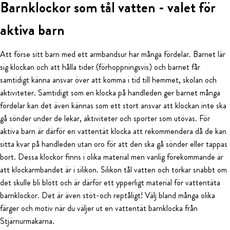
Barnklockor som tål vatten - valet för
aktiva barn
Att förse sitt barn med ett armbandsur har många fördelar. Barnet lär
sig klockan och att hålla tider (förhoppningsvis) och barnet får
samtidigt känna ansvar över att komma i tid till hemmet, skolan och
aktiviteter. Samtidigt som en klocka på handleden ger barnet många
fördelar kan det även kännas som ett stort ansvar att klockan inte ska
gå sönder under de lekar, aktiviteter och sporter som utövas. För
aktiva barn är därför en vattentät klocka att rekommendera då de kan
sitta kvar på handleden utan oro för att den ska gå sönder eller tappas
bort. Dessa klockor finns i olika material men vanlig förekommande är
att klockarmbandet är i silikon. Silikon tål vatten och torkar snabbt om
det skulle bli blött och är därför ett ypperligt material för vattentäta
barnklockor. Det är även stöt-och reptåligt! Välj bland många olika
färger och motiv när du väljer ut en vattentät barnklocka från
Stjärnurmakarna.