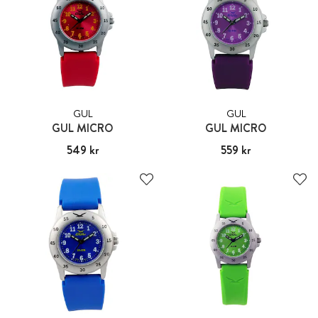
GUL
GUL
GUL MICRO
GUL MICRO
Pris
549 kr
:
549 kr
Pris
559 kr
:
559 kr