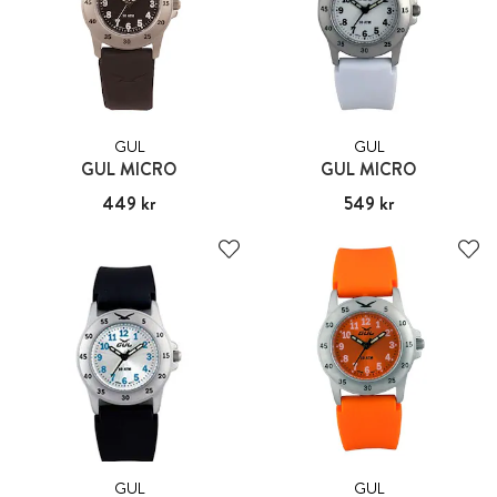
GUL
GUL
GUL MICRO
GUL MICRO
Pris
449 kr
:
449 kr
Pris
549 kr
:
549 kr
GUL
GUL