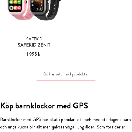
SAFEKID
SAFEKID ZENIT
Pris
1 995 kr
:
1 995 kr
Du har sett 1 av 1 produkter
Köp barnklockor med GPS
Barnklockor med GPS har ökat i popularitet i och med att dagens barn
och unga vuxna blir allt mer självständiga i ung ålder. Som förälder är