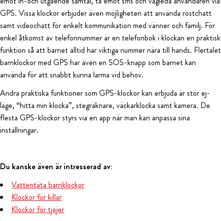
emot in-och utgående samtal, ta emot sms och vägleda användaren via
GPS. Vissa klockor erbjuder även möjligheten att använda röstchatt
samt videochatt för enkelt kommunikation med vänner och familj. För
enkel åtkomst av telefonnummer är en telefonbok i klockan en praktisk
funktion så att barnet alltid har viktiga nummer nära till hands. Flertalet
barnklockor med GPS har även en SOS-knapp som barnet kan
använda för att snabbt kunna larma vid behov.
Andra praktiska funktioner som GPS-klockor kan erbjuda är stör ej-
läge, “hitta min klocka”, stegräknare, väckarklocka samt kamera. De
flesta GPS-klockor styrs via en app när man kan anpassa sina
inställningar.
Du kanske även är intresserad av:
Vattentäta barnklockor
Klockor för killar
Klockor för tjejer