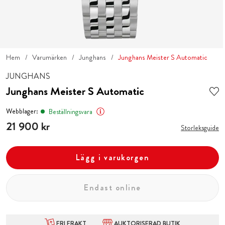
Hem
Varumärken
Junghans
Junghans Meister S Automatic
JUNGHANS
Junghans Meister S Automatic
Webblager:
Beställningsvara
Pris
21 900 kr
:
21 900 kr
Storleksguide
Lägg i varukorgen
Endast online
FRI FRAKT
AUKTORISERAD BUTIK