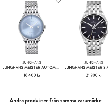
JUNGHANS
JUNGHANS
JUNGHANS MEISTER AUTOMATIC
Pris
16 400 kr
:
16 400 kr
Pris
21 900 kr
:
21 900 kr
Andra produkter från samma varumärke