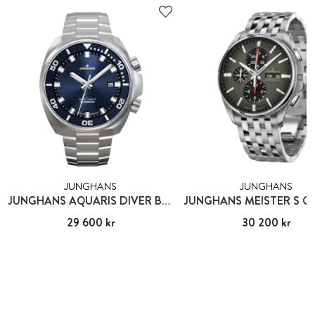
JUNGHANS
JUNGHANS
JUNGHANS AQUARIS DIVER BLUE
Pris
29 600 kr
:
29 600 kr
Pris
30 200 kr
:
30 200 kr