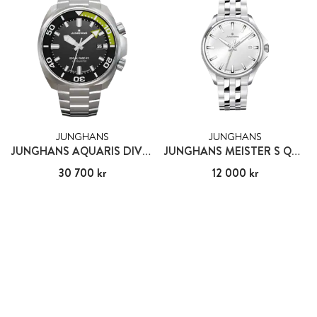
JUNGHANS
JUNGHANS
JUNGHANS AQUARIS DIVER
JUNGHANS MEISTER S QUARTZ 35 MM
Pris
30 700 kr
:
30 700 kr
Pris
12 000 kr
:
12 000 kr