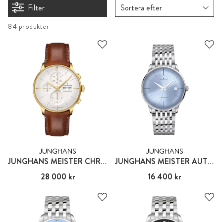
Filter
Sortera efter
84 produkter
JUNGHANS
JUNGHANS
JUNGHANS MEISTER CHRONOSCOPE
JUNGHANS MEISTER AUTOMATIC
Pris
28 000 kr
:
28 000 kr
Pris
16 400 kr
:
16 400 kr