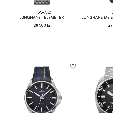
JUNGHANS
JU
JUNGHANS TELEMETER
Pris
28 500 kr
:
28 500 kr
Pris
29
: