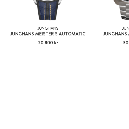
JUNGHANS
JU
JUNGHANS MEISTER S AUTOMATIC
JUNGHANS 
Pris
20 800 kr
:
20 800 kr
Pris
30
: