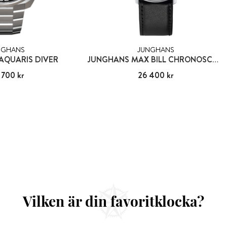
NGHANS
JUNGHANS
AQUARIS DIVER
JUNGHANS MAX BILL CHRONOSCOPE
 700 kr
30 700 kr
Pris
26 400 kr
:
26 400 kr
Vilken är din favoritklocka?