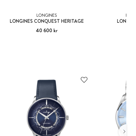
LONGINES
LONG
LONGINES CONQUEST HERITAGE
LONGINE
Pris
40 600 kr
:
40 600 kr
Pris
57 8
:
57