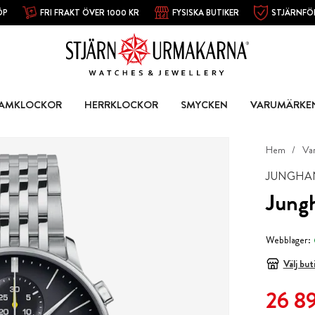
ÖP
FRI FRAKT ÖVER 1000 KR
FYSISKA BUTIKER
STJÄRNFÖ
AMKLOCKOR
HERRKLOCKOR
SMYCKEN
VARUMÄRKE
Hem
Va
JUNGHA
Jung
Webblager:
Välj but
Nuvarande
26 89