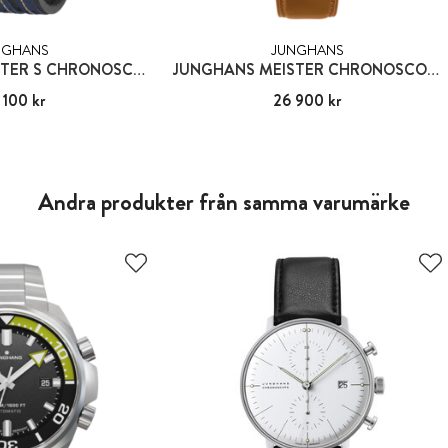
NGHANS
JUNGHANS
JUNGHANS MEISTER S CHRONOSCOPE
JUNGHANS MEISTER CHRONOSCOPE
 100 kr
29 100 kr
Pris
26 900 kr
:
26 900 kr
Andra produkter från samma varumärke