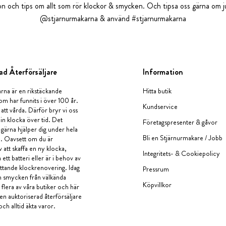
tion och tips om allt som rör klockor & smycken. Och tipsa oss gärna om ju
@stjarnurmakarna & använd #stjarnurmakarna
ad Återförsäljare
Information
rna är en rikstäckande
Hitta butik
om har funnits i över 100 år.
Kundservice
 att vårda. Därför bryr vi oss
in klocka över tid. Det
Företagspresenter & gåvor
i gärna hjälper dig under hela
Bli en Stjärnurmakare / Jobb
a. Oavsett om du är
v att skaffa en ny klocka,
Integritets- & Cookiepolicy
ett batteri eller är i behov av
tande klockrenovering. Idag
Pressrum
en smycken från välkända
Köpvillkor
flera av våra butiker och här
 en auktoriserad återförsäljare
och alltid äkta varor.