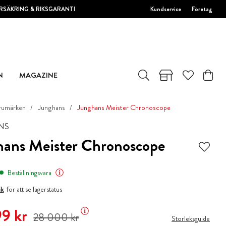
RSÄKRING & RIKSGARANTI
Kundservice
Företag
N
MAGAZINE
rumärken
Junghans
Junghans Meister Chronoscope
NS
hans Meister Chronoscope
Beställningsvara
ik
för att se lagerstatus
 pris
:
26 899 kr
Tidigare pris
:
28 000 kr
9 kr
28 000 kr
Storleksguide