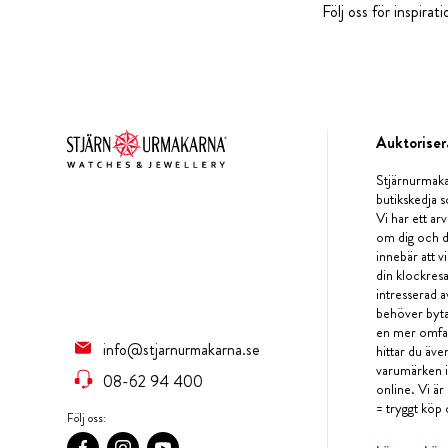
Följ oss för inspira
Auktoriser
Stjärnurmaka
butikskedja s
Vi har ett arv
om dig och d
innebär att v
din klockres
intresserad a
behöver byta 
en mer omfat
info@stjarnurmakarna.se
hittar du äv
varumärken i 
08-62 94 400
online. Vi är
= tryggt köp 
Följ oss: