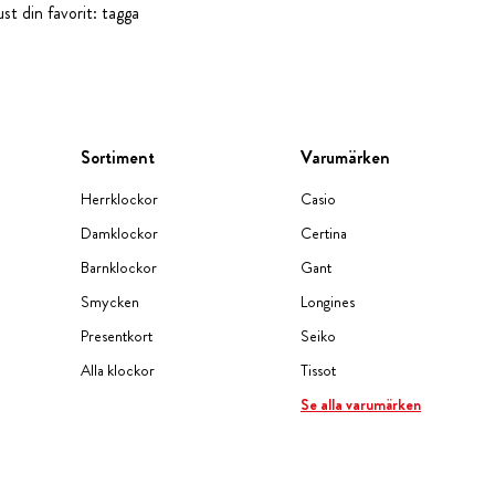
st din favorit: tagga
Sortiment
Varumärken
Herrklockor
Casio
Damklockor
Certina
Barnklockor
Gant
Smycken
Longines
Presentkort
Seiko
Alla klockor
Tissot
Se alla varumärken