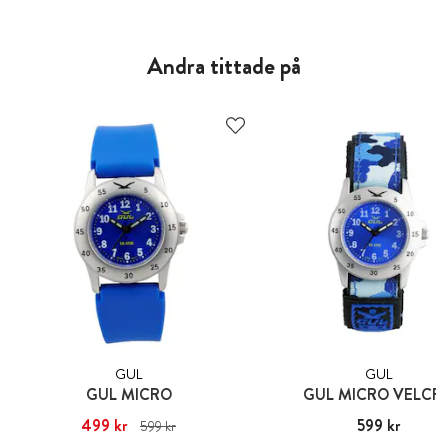
Andra tittade på
GUL
GUL
GUL MICRO
GUL MICRO VELCR
Nuvarande pris
499 kr
:
499 kr
Tidigare
Pris
599 kr
:
599 kr
599 kr
pris
:
599 kr