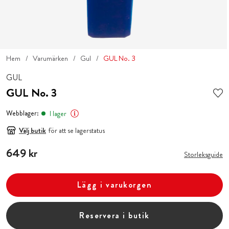
Hem
Varumärken
Gul
GUL No. 3
GUL
GUL No. 3
Webblager:
I lager
Välj butik
för att se lagerstatus
Pris
649 kr
:
649 kr
Storleksguide
Lägg i varukorgen
Reservera i butik