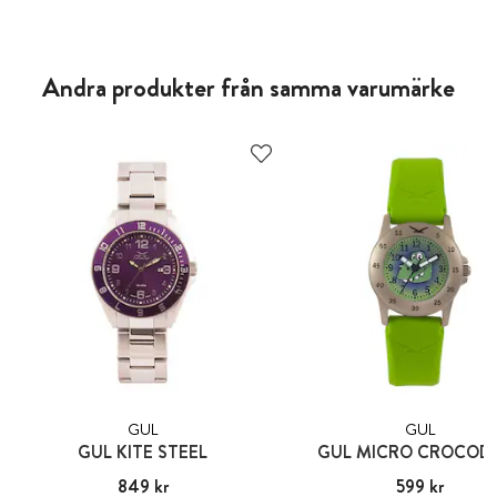
Andra produkter från samma varumärke
GUL
GUL
GUL KITE STEEL
GUL MICRO CROCOD
Pris
849 kr
:
849 kr
Pris
599 kr
:
599 kr