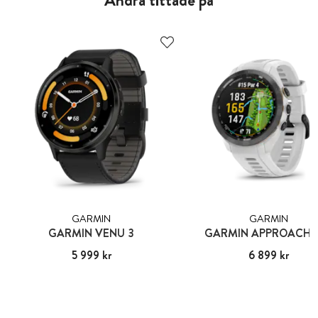
GARMIN
GARMIN
GARMIN VENU 3
GARMIN APPROACH 
Pris
5 999 kr
:
5 999 kr
Pris
6 899 kr
:
6 899 kr