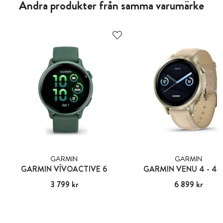
Andra produkter från samma varumärke
GARMIN
GARMIN
GARMIN VÍVOACTIVE 6
GARMIN VENU 4 - 4
Pris
3 799 kr
:
3 799 kr
Pris
6 899 kr
:
6 899 kr