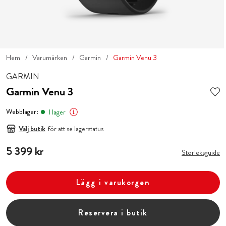
Hem
Varumärken
Garmin
Garmin Venu 3
GARMIN
Garmin Venu 3
Webblager:
I lager
Välj butik
för att se lagerstatus
Pris
5 399 kr
:
5 399 kr
Storleksguide
Lägg i varukorgen
Reservera i butik