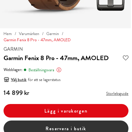
Hem
Varumärken
Garmin
Garmin Fenix 8 Pro - 47mm, AMOLED
GARMIN
Garmin Fenix 8 Pro - 47mm, AMOLED
Webblager:
Beställningsvara
Välj butik
för att se lagerstatus
Pris
14 899 kr
:
14 899 kr
Storleksguide
Lägg i varukorgen
Reservera i butik