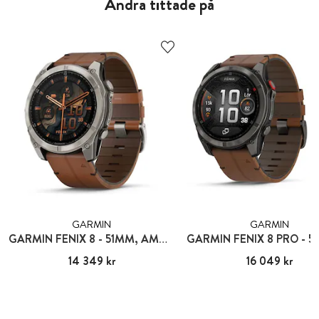
Andra tittade på
GARMIN
GARMIN
GARMIN FENIX 8 - 51MM, AMOLED
Pris
14 349 kr
:
14 349 kr
Pris
16 049 kr
:
16 049 kr