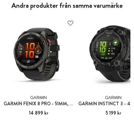
Andra produkter från samma varumärke
GARMIN
GARMIN
GARMIN FENIX 8 PRO - 51MM, AMOLED
Pris
14 899 kr
:
14 899 kr
Pris
5 199 kr
:
5 199 kr