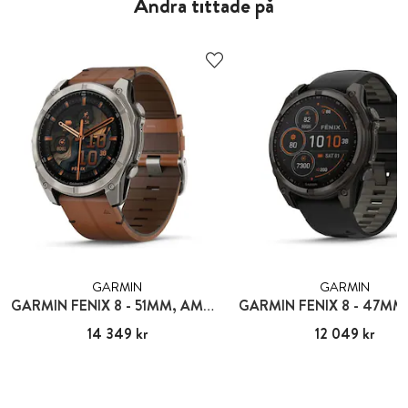
Andra tittade på
GARMIN
GARMIN
GARMIN FENIX 8 - 51MM, AMOLED
Pris
14 349 kr
:
14 349 kr
Pris
12 049 kr
:
12 049 kr