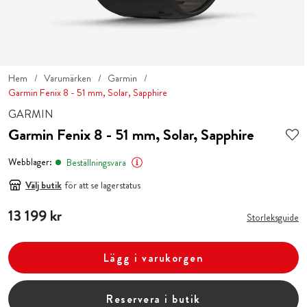
Hem
Varumärken
Garmin
Garmin Fenix 8 - 51 mm, Solar, Sapphire
GARMIN
Garmin Fenix 8 - 51 mm, Solar, Sapphire
Webblager:
Beställningsvara
Välj butik
för att se lagerstatus
Pris
13 199 kr
:
13 199 kr
Storleksguide
Lägg i varukorgen
Reservera i butik