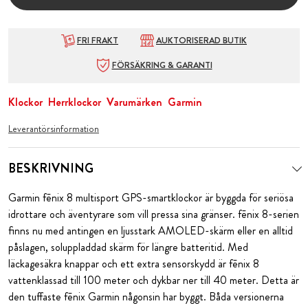
FRI FRAKT
AUKTORISERAD BUTIK
FÖRSÄKRING & GARANTI
Klockor
Herrklockor
Varumärken
Garmin
Leverantörsinformation
BESKRIVNING
Garmin fēnix 8 multisport GPS-smartklockor är byggda för seriösa
idrottare och äventyrare som vill pressa sina gränser. fēnix 8-serien
finns nu med antingen en ljusstark AMOLED-skärm eller en alltid
påslagen, soluppladdad skärm för längre batteritid. Med
läckagesäkra knappar och ett extra sensorskydd är fēnix 8
vattenklassad till 100 meter och dykbar ner till 40 meter. Detta är
den tuffaste fēnix Garmin någonsin har byggt. Båda versionerna