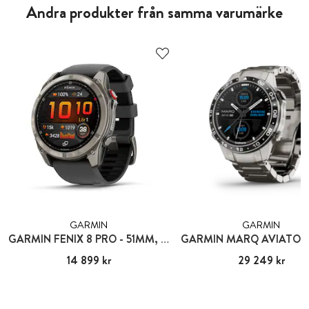
Andra produkter från samma varumärke
GARMIN
GARMIN
GARMIN FENIX 8 PRO - 51MM, AMOLED
GARMIN MARQ AVIATOR
Pris
14 899 kr
:
14 899 kr
Pris
29 249 kr
:
29 249 kr