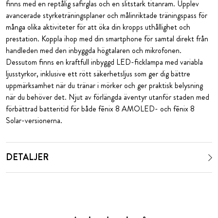
finns med en reptålig safirglas och en slitstark titanram. Upplev
avancerade styrketräningsplaner och målinriktade träningspass för
många olika aktiviteter för att öka din kropps uthållighet och
prestation. Koppla ihop med din smartphone för samtal direkt från
handleden med den inbyggda högtalaren och mikrofonen.
Dessutom finns en kraftfull inbyggd LED-ficklampa med variabla
ljusstyrkor, inklusive ett rött säkerhetsljus som ger dig bättre
uppmärksamhet när du tränar i mörker och ger praktisk belysning
när du behöver det. Njut av förlängda äventyr utanför staden med
förbättrad batteritid för både fēnix 8 AMOLED- och fēnix 8
Solar-versionerna.
DETALJER