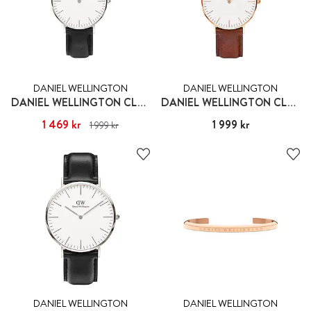
DANIEL WELLINGTON
DANIEL WELLINGTON
DANIEL WELLINGTON CLASSIC SHEFFIELD
DANIEL WELLINGTON CLASSIC ST. MAWES
1 469 kr
Nuvarande pris
:
Pris
1 999 kr
:
1 999 kr
1 999 kr
1 469 kr
Tidigare pris
:
1 999 kr
DANIEL WELLINGTON
DANIEL WELLINGTON