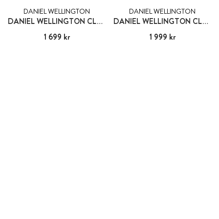
DANIEL WELLINGTON
DANIEL WELLINGTON
DANIEL WELLINGTON CLASSIC PETITE STERLING
DANIEL WELLINGTON CLASSIC SHEFFIELD
Pris
1 699 kr
:
1 699 kr
Pris
1 999 kr
:
1 999 kr