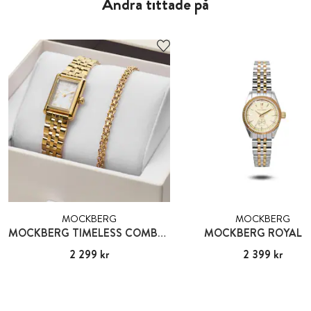
Andra tittade på
MOCKBERG
MOCKBERG
MOCKBERG TIMELESS COMBO GOLD
MOCKBERG ROYAL B
Pris
2 299 kr
:
2 299 kr
Pris
2 399 kr
:
2 399 kr