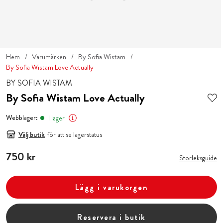
Hem
Varumärken
By Sofia Wistam
By Sofia Wistam Love Actually
BY SOFIA WISTAM
By Sofia Wistam Love Actually
Webblager:
I lager
Välj butik
för att se lagerstatus
Pris
750 kr
:
750 kr
Storleksguide
Lägg i varukorgen
Reservera i butik