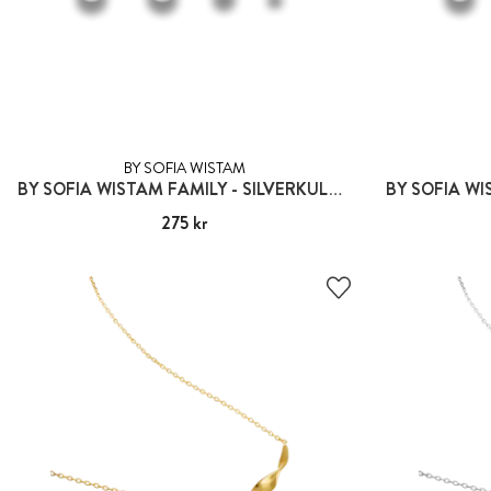
BY SOFIA WISTAM
BY SOFIA WISTAM FAMILY - SILVERKULA 1:A GENERATIONEN CZ
Pris
275 kr
:
275 kr