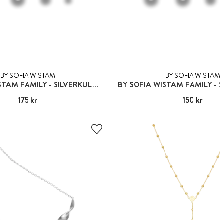
BY SOFIA WISTAM
BY SOFIA WISTAM
BY SOFIA WISTAM FAMILY - SILVERKULA 1:A GENERATIONEN
Pris
175 kr
:
175 kr
Pris
150 kr
:
150 kr