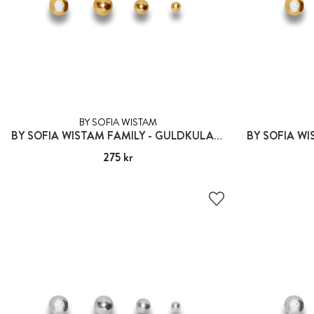
BY SOFIA WISTAM
BY SOFIA WISTAM FAMILY - GULDKULA 1:A GENERATIONEN CZ
Pris
275 kr
:
275 kr