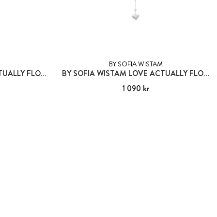
BY SOFIA WISTAM
BY SOFIA WISTAM LOVE ACTUALLY FLOW
BY SOFIA WISTAM LOVE ACTUALLY FLOW
Pris
1 090 kr
:
1 090 kr