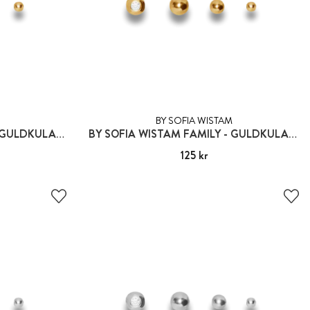
BY SOFIA WISTAM
BY SOFIA WISTAM FAMILY - GULDKULA 2:A GENERATIONEN
BY SOFIA WISTAM FAMILY - GULDKULA 3:A GENERATIONEN
Pris
125 kr
:
125 kr