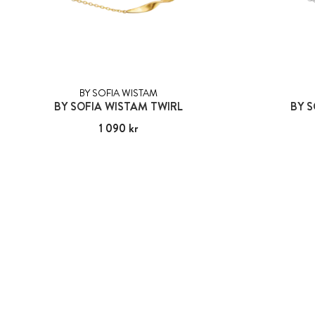
BY SOFIA WISTAM
BY SOFIA WISTAM TWIRL
BY S
Pris
1 090 kr
:
1 090 kr