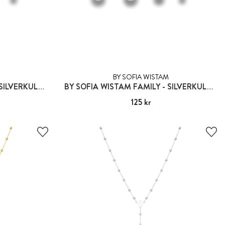
BY SOFIA WISTAM
BY SOFIA WISTAM FAMILY - SILVERKULA 2:A GENERATIONEN
BY SOFIA WISTAM FAMILY - SILVERKULA 3:A GENERATIONEN
Pris
125 kr
:
125 kr