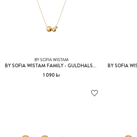
BY SOFIA WISTAM
BY SOFIA WISTAM FAMILY - GULDHALSBAND
Pris
1 090 kr
:
1 090 kr