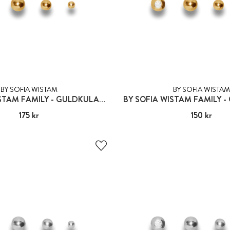
BY SOFIA WISTAM
BY SOFIA WISTAM
BY SOFIA WISTAM FAMILY - GULDKULA 1:A GENERATIONEN
Pris
175 kr
:
175 kr
Pris
150 kr
:
150 kr