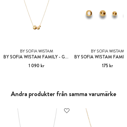
BY SOFIA WISTAM
BY SOFIA WISTAM
BY SOFIA WISTAM FAMILY - GULDHALSBAND
Pris
1 090 kr
:
1 090 kr
Pris
175 kr
:
175 kr
Andra produkter från samma varumärke