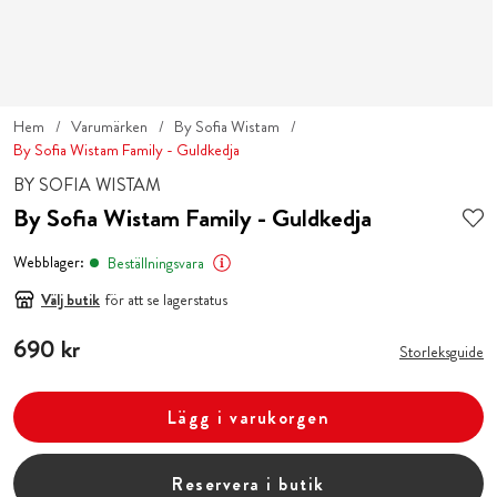
Hem
Varumärken
By Sofia Wistam
By Sofia Wistam Family - Guldkedja
BY SOFIA WISTAM
By Sofia Wistam Family - Guldkedja
Webblager:
Beställningsvara
Välj butik
för att se lagerstatus
Pris
690 kr
:
690 kr
Storleksguide
Lägg i varukorgen
Reservera i butik