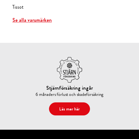
Tissot
Se alla varumärken
Stjärnförsäkring ingår
6 månaders förlust och skadeförsäkring
Läs mer här