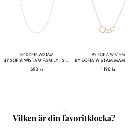
BY SOFIA WISTAM
BY SOFIA WISTAM
BY SOFIA WISTAM FAMILY - SILVERKEDJA
Pris
690 kr
:
690 kr
Pris
1 190 kr
:
1 190 kr
Vilken är din favoritklocka?