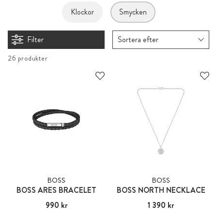
Klockor
Smycken
Filter
Sortera efter
26 produkter
BOSS
BOSS
BOSS ARES BRACELET
BOSS NORTH NECKLACE
Pris
990 kr
:
990 kr
Pris
1 390 kr
:
1 390 kr