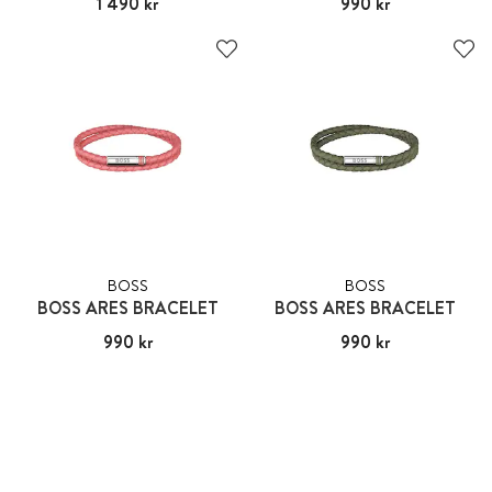
Pris
1 490 kr
:
1 490 kr
Pris
990 kr
:
990 kr
BOSS
BOSS
BOSS ARES BRACELET
BOSS ARES BRACELET
Pris
990 kr
:
990 kr
Pris
990 kr
:
990 kr