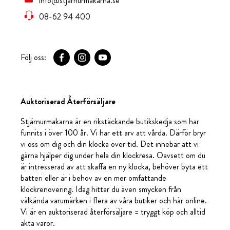
info@stjarnurmakarna.se
08-62 94 400
Följ oss:
Auktoriserad Återförsäljare
Stjärnurmakarna är en rikstäckande butikskedja som har
funnits i över 100 år. Vi har ett arv att vårda. Därför bryr
vi oss om dig och din klocka över tid. Det innebär att vi
gärna hjälper dig under hela din klockresa. Oavsett om du
är intresserad av att skaffa en ny klocka, behöver byta ett
batteri eller är i behov av en mer omfattande
klockrenovering. Idag hittar du även smycken från
välkända varumärken i flera av våra butiker och här online.
Vi är en auktoriserad återförsäljare = tryggt köp och alltid
äkta varor.