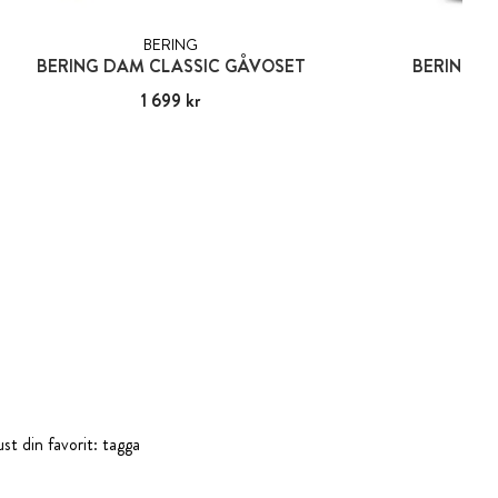
BERING
BER
BERING DAM CLASSIC GÅVOSET
BERING A
Pris
1 699 kr
:
1 699 kr
Pris
3 39
:
3
st din favorit: tagga