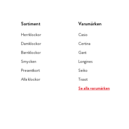
Sortiment
Varumärken
Herrklockor
Casio
Damklockor
Certina
Barnklockor
Gant
Smycken
Longines
Presentkort
Seiko
Alla klockor
Tissot
Se alla varumärken