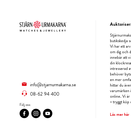
Auktoriser
Stjärnurmaka
butikskedja s
Vi har ett arv
om dig och d
innebär att v
din klockres
intresserad a
behöver byta 
en mer omfat
info@stjarnurmakarna.se
hittar du äv
varumärken i 
08-62 94 400
online. Vi är
= tryggt köp 
Följ oss:
Läs mer här