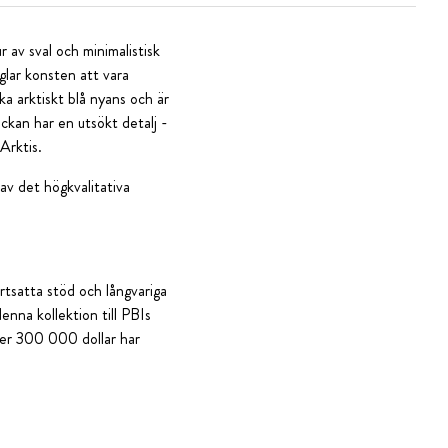
 av sval och minimalistisk
glar konsten att vara
a arktiskt blå nyans och är
ckan har en utsökt detalj -
Arktis.
av det högkvalitativa
ortsatta stöd och långvariga
enna kollektion till PBIs
ver 300 000 dollar har