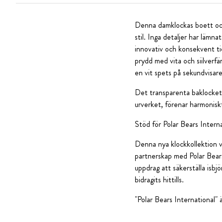
Denna damklockas boett och l
stil. Inga detaljer har läm
innovativ och konsekvent ti
prydd med vita och siilverfä
en vit spets på sekundvisare
Det transparenta baklocket 
urverket, förenar harmoniskt
Stöd för Polar Bears Intern
Denna nya klockkollektion vi
partnerskap med Polar Bears 
uppdrag att säkerställa isb
bidragits hittills.
"Polar Bears International" 