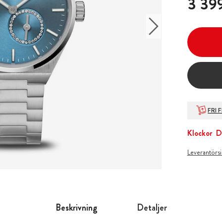
3 399
FRI 
Klockor
D
Leverantörs
Beskrivning
Detaljer