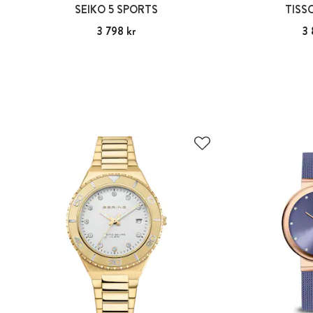
SEIKO 5 SPORTS
TISS
Pris
3 798 kr
:
3 798 kr
Pris
3 