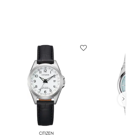
CITIZEN
TIS