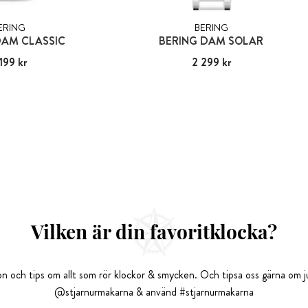
ERING
BERING
DAM CLASSIC
BERING DAM SOLAR
199 kr
:
2 199 kr
Pris
2 299 kr
:
2 299 kr
Vilken är din favoritklocka?
tion och tips om allt som rör klockor & smycken. Och tipsa oss gärna om ju
@stjarnurmakarna & använd #stjarnurmakarna