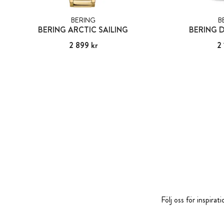
BERING
B
BERING ARCTIC SAILING
BERING 
Pris
2 899 kr
:
2 899 kr
Pris
2 
Följ oss för inspira