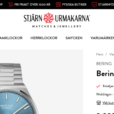
ÖP
FRI FRAKT ÖVER 1000 KR
FYSISKA BUTIKER
STJÄRNFÖ
AMKLOCKOR
HERRKLOCKOR
SMYCKEN
VARUMÄRKE
Hem
Va
BERING
Beri
Stödjer
Webblager:
Välj but
Pris
:
3 399