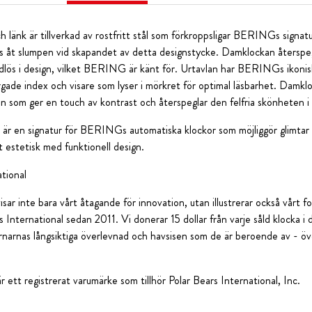
änk är tillverkad av rostfritt stål som förkroppsligar BERINGs signatur
nats åt slumpen vid skapandet av detta designstycke. Damklockan återspe
dlös i design, vilket BERING är känt för. Urtavlan har BERINGs ikonisk
rgade index och visare som lyser i mörkret för optimal läsbarhet. Damklo
n som ger en touch av kontrast och återspeglar den felfria skönheten i 
är en signatur för BERINGs automatiska klockor som möjliggör glimtar 
 estetisk med funktionell design.
ational
sar inte bara vårt åtagande för innovation, utan illustrerar också vårt f
International sedan 2011. Vi donerar 15 dollar från varje såld klocka i d
jörnarnas långsiktiga överlevnad och havsisen som de är beroende av - ö
är ett registrerat varumärke som tillhör Polar Bears International, Inc.