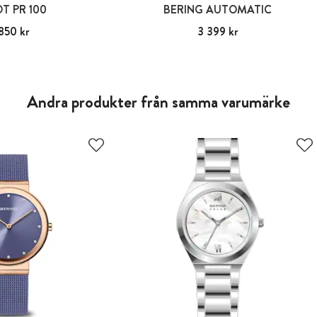
OT PR 100
BERING AUTOMATIC
850 kr
:
3 850 kr
Pris
3 399 kr
:
3 399 kr
Andra produkter från samma varumärke