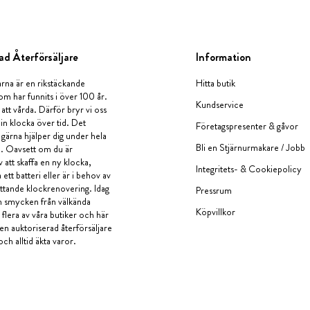
ad Återförsäljare
Information
rna är en rikstäckande
Hitta butik
om har funnits i över 100 år.
Kundservice
 att vårda. Därför bryr vi oss
in klocka över tid. Det
Företagspresenter & gåvor
i gärna hjälper dig under hela
Bli en Stjärnurmakare / Jobb
a. Oavsett om du är
v att skaffa en ny klocka,
Integritets- & Cookiepolicy
ett batteri eller är i behov av
tande klockrenovering. Idag
Pressrum
en smycken från välkända
Köpvillkor
flera av våra butiker och här
 en auktoriserad återförsäljare
och alltid äkta varor.