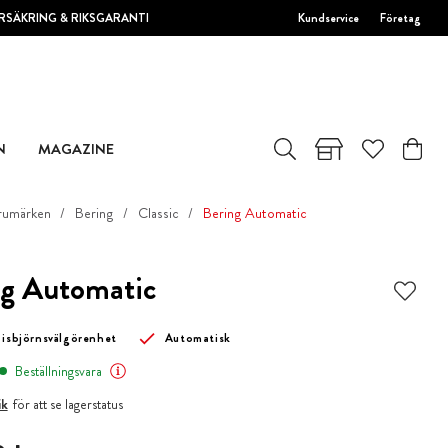
RSÄKRING & RIKSGARANTI
Kundservice
Företag
N
MAGAZINE
rumärken
Bering
Classic
Bering Automatic
ng Automatic
 isbjörnsvälgörenhet
Automatisk
Beställningsvara
ik
för att se lagerstatus
 kr