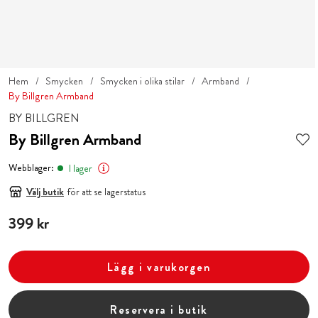
Hem
Smycken
Smycken i olika stilar
Armband
By Billgren Armband
BY BILLGREN
By Billgren Armband
Webblager:
I lager
Välj butik
för att se lagerstatus
Pris
399 kr
:
399 kr
Lägg i varukorgen
Reservera i butik