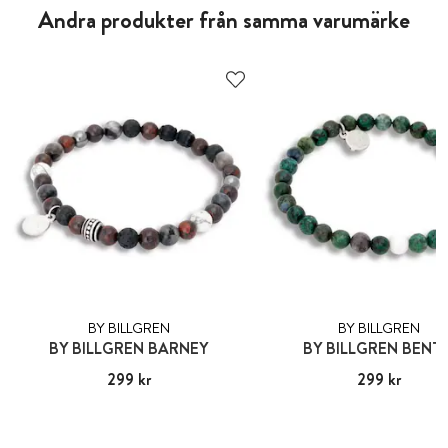
Andra produkter från samma varumärke
BY BILLGREN
BY BILLGREN
BY BILLGREN BARNEY
BY BILLGREN BENT
Pris
299 kr
:
299 kr
Pris
299 kr
:
299 kr