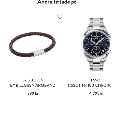
Andra tittade på
BY BILLGREN
TISSOT
BY BILLGREN ARMBAND
TISSOT PR 100 CHRONO
Pris
399 kr
:
399 kr
Pris
4 795 kr
:
4 795 kr