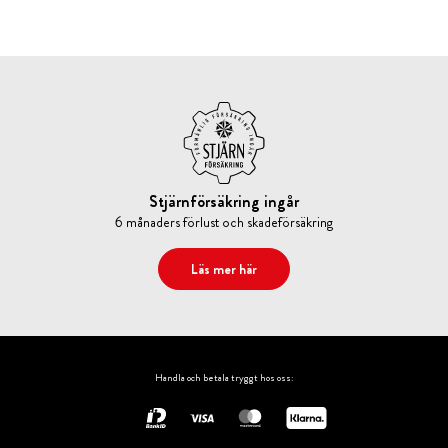
Stjärnförsäkring ingår
6 månaders förlust och skadeförsäkring
Läs mer här
Handla och betala tryggt hos oss: