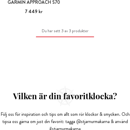
GARMIN APPROACH S70
Pris
7 449 kr
:
7 449 kr
Du har sett 3 av 3 produkter
Vilken är din favoritklocka?
Följ oss för inspiration och tips om allt som rör klockor & smycken. Och
tipsa oss gärna om just din favorit: tagga @stjarnurmakarna & använd
#stjarnurmakarna