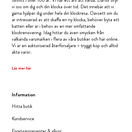
funnits i över 100 år. Vi har ett arv att vårda. Därför bryr
vi oss om dig och din klocka över tid. Det innebär att vi
gärna hjälper dig under hela din klockresa. Oavsett om du
är intresserad av att skaffa en ny klocka, behöver byta ett
batteri eller är i behov av en mer omfattande
klockrenovering. Idag hittar du även smycken från
välkända varumärken i flera av våra butiker och här online.
Vi är en auktoriserad återförsäljare = tryggt köp och alltid
äkta varor.
Läs mer här
Information
Hitta butik
Kundservice
Företagspresenter & gåvor