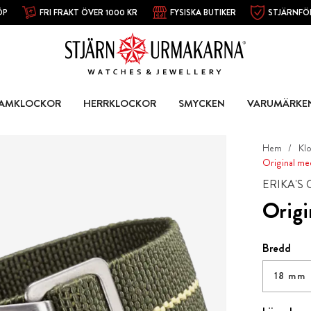
ÖP
FRI FRAKT ÖVER 1000 KR
FYSISKA BUTIKER
STJÄRNFÖ
AMKLOCKOR
HERRKLOCKOR
SMYCKEN
VARUMÄRKE
Hem
Kl
Original med
ERIKA'S
Origi
Bredd
18 mm