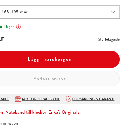
 165-195 mm
I lager
r
r
Storleksguide
Lägg i varukorgen
Endast online
FRAKT
AUKTORISERAD BUTIK
FÖRSÄKRING & GARANTI
en
Natoband till klockor
Erika's Originals
information