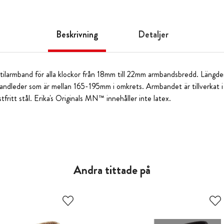
Beskrivning
Detaljer
textilarmband för alla klockor från 18mm till 22mm armbandsbredd. Längd
l handleder som är mellan 165-195mm i omkrets. Armbandet är tillverkat i
stfritt stål. Erika's Originals MN™ innehåller inte latex.
Andra tittade på