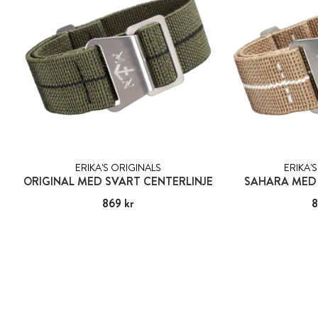
ERIKA'S ORIGINALS
ERIKA'
ORIGINAL MED SVART CENTERLINJE
SAHARA MED 
Pris
869 kr
:
869 kr
Pris
8