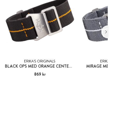
ERIKA'S ORIGINALS
ERIKA'S 
BLACK OPS MED ORANGE CENTERLINJE
MIRAGE MED VI
Pris
869 kr
:
869 kr
Pris
869
: