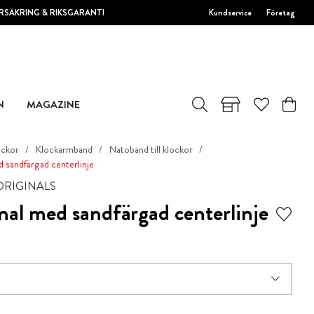
RSÄKRING & RIKSGARANTI
Kundservice
Företag
N
MAGAZINE
ockor
Klockarmband
Natoband till klockor
 sandfärgad centerlinje
 ORIGINALS
nal med sandfärgad centerlinje