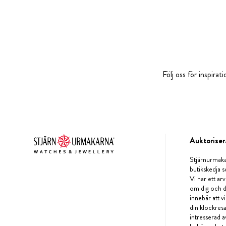
Följ oss för inspira
Auktoriser
Stjärnurmaka
butikskedja s
Vi har ett arv
om dig och d
innebär att v
din klockres
intresserad a