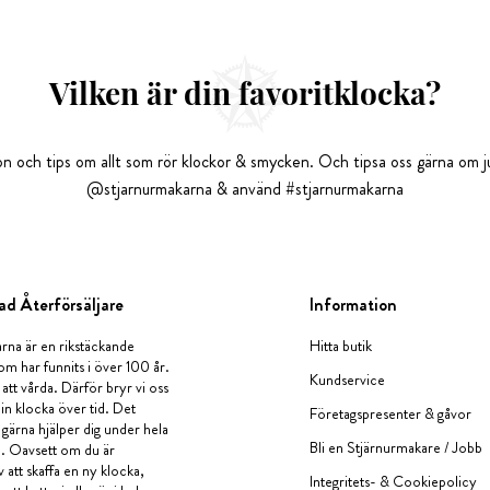
Vilken är din favoritklocka?
tion och tips om allt som rör klockor & smycken. Och tipsa oss gärna om ju
@stjarnurmakarna & använd #stjarnurmakarna
ad Återförsäljare
Information
rna är en rikstäckande
Hitta butik
om har funnits i över 100 år.
Kundservice
 att vårda. Därför bryr vi oss
in klocka över tid. Det
Företagspresenter & gåvor
i gärna hjälper dig under hela
Bli en Stjärnurmakare / Jobb
a. Oavsett om du är
v att skaffa en ny klocka,
Integritets- & Cookiepolicy