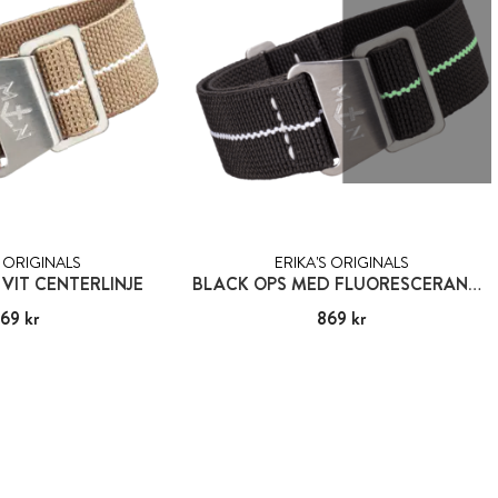
S ORIGINALS
ERIKA'S ORIGINALS
VIT CENTERLINJE
BLACK OPS MED FLUORESCERANDE CENTERLINJE
69 kr
:
869 kr
Pris
869 kr
:
869 kr